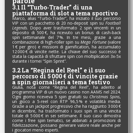
parole
3.1 Il “Turbo‑Trader” di una
piattaforma di slot a tema sportivo
Marco, alias “Turbo‑Trader”, ha iniziato il suo percorso
VIP con un pacchetto di 20 no‑deposit spin su
Football
Legends
. Dopo aver trasformato 2 spin vincenti in un
deposito di 500 €, ha ricevuto un bonus di cash‑back
spin settimanale del 7 %. In tre mesi, grazie a una
combinazione di high‑roller spin su
Mega Fortune
(valore
1 € per giro) e missioni di gamification, ha accumulato
12 000 € di vincite nette. La chiave del suo successo è
stata la capacità di sfruttare spin con moltiplicatori 3x‑5x
durante i tornei “Spin Sprint”.
3.2 La “Regina del Reel” e il suo
percorso di 5 000 € di vincite grazie
a spin giornalieri a tema festivo
Giulia, nota come “Regina del Reel”, ha aderito al
programma VIP di un nuovo casino non AAMS nel 2024.
Ogni giorno riceveva 5 spin gratuiti su
Christmas Spins
,
un gioco a 5‑reel con RTP 96,5 % e volatilità media.
Grazie a un jackpot progressivo che ha raggiunto 3 000 €
in dicembre, ha trasformato i suoi spin in una vincita
totale di 5 000 € in sei settimane. Il suo caso dimostra
come i free spin tematici, se abbinati a promozioni di
fidelizzazione, possano generare valore reale anche per
i giocatori meno esperti.