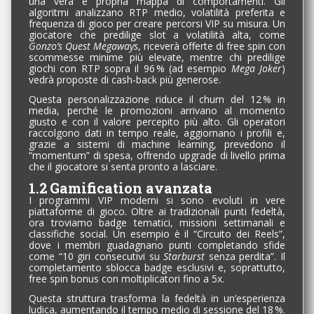
una vera e propria mappa di comportamenti. Gli
algoritmi analizzano RTP medio, volatilità preferita e
frequenza di gioco per creare percorsi VIP su misura. Un
giocatore che predilige slot a volatilità alta, come
Gonzo’s Quest Megaways
, riceverà offerte di free spin con
scommesse minime più elevate, mentre chi predilige
giochi con RTP sopra il 96 % (ad esempio
Mega Joker
)
vedrà proposte di cash‑back più generose.
Questa personalizzazione riduce il churn del 12 % in
media, perché le promozioni arrivano al momento
giusto e con il valore percepito più alto. Gli operatori
raccolgono dati in tempo reale, aggiornano i profili e,
grazie a sistemi di machine learning, prevedono il
“momentum” di spesa, offrendo upgrade di livello prima
che il giocatore si senta pronto a lasciare.
1.2 Gamification avanzata
I programmi VIP moderni si sono evoluti in vere
piattaforme di gioco. Oltre ai tradizionali punti fedeltà,
ora troviamo badge tematici, missioni settimanali e
classifiche social. Un esempio è il “Circuito dei Reels”,
dove i membri guadagnano punti completando sfide
come “10 giri consecutivi su
Starburst
senza perdita”. Il
completamento sblocca badge esclusivi e, soprattutto,
free spin bonus con moltiplicatori fino a 5x.
Questa struttura trasforma la fedeltà in un’esperienza
ludica, aumentando il tempo medio di sessione del 18 %.