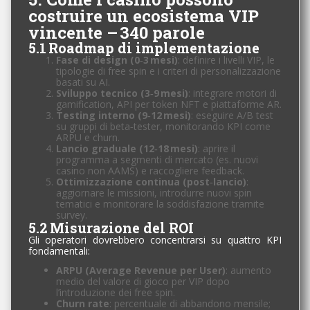
costruire un ecosistema VIP
vincente – 340 parole
5.1 Roadmap di implementazione
Fase di design (0‑3 mesi)
: definire i livelli VIP, le
tipologie di free spin e i criteri di personalizzazione
basati su AI.
Sviluppo tecnico (3‑9 mesi)
: integrare motori di
gamification, API per token NFT e piattaforme AR.
Testing interno (9‑12 mesi)
: eseguire A/B test
su gruppi di beta‑tester, monitorando KPI come
ARPU e churn.
Lancio graduale (12‑18 mesi)
: aprire il
programma a segmenti di mercato (es. nuovi
casino non AAMS) e raccogliere feedback.
Ottimizzazione continua (post‑lancio)
:
aggiornare le missioni, introdurre nuovi spin
tematici e monitorare la soddisfazione tramite
survey.
5.2 Misurazione del ROI
Gli operatori dovrebbero concentrarsi su quattro KPI
fondamentali:
ARPU (Average Revenue per User)
: aumento
medio del valore di gioco per VIP dopo
l’introduzione dei free spin.
Churn rate
: percentuale di abbandono mensile;