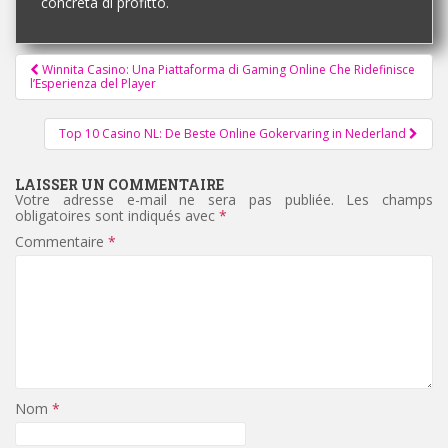
concreta di profitto.
Pagination
Winnita Casino: Una Piattaforma di Gaming Online Che Ridefinisce
l’Esperienza del Player
d'article
Top 10 Casino NL: De Beste Online Gokervaring in Nederland
LAISSER UN COMMENTAIRE
Votre adresse e-mail ne sera pas publiée.
Les champs
obligatoires sont indiqués avec
*
Commentaire
*
Nom
*