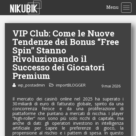
Menu
TOG
VIP Club: Come le Nuove
Tendenze dei Bonus “Free
Spin” Stanno
Rivoluzionando il
Successo dei Giocatori
Premium
wp_postadmin
importBLOGGER
9 mai 2026
Il mercato dei casinò online nel 2025 ha superato i
30 miliardi di euro di fatturato globale, spinto da una
concorrenza feroce e da una proliferazione di
piattaforme che puntano a mercati di nicchia. I player
“high‑roller” non sono più solo ricchi di capitale, ma
anche di dati: gli operatori investono in intelligenza
artificiale per capire le preferenze di gioco, la
propensione al rischio e i pattern di spesa. In questo