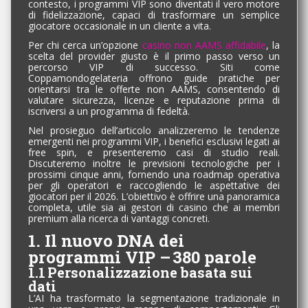
contesto, i programmi VIP sono diventati il vero motore
di fidelizzazione, capaci di trasformare un semplice
giocatore occasionale in un cliente a vita.
Per chi cerca un’opzione
casino non AAMS affidabile
, la
scelta del provider giusto è il primo passo verso un
percorso VIP di successo. Siti come
Coppamondogelateria offrono guide pratiche per
orientarsi tra le offerte non AAMS, consentendo di
valutare sicurezza, licenze e reputazione prima di
iscriversi a un programma di fedeltà.
Nel prosieguo dell’articolo analizzeremo le tendenze
emergenti nei programmi VIP, i benefici esclusivi legati ai
free spin, e presenteremo casi di studio reali.
Discuteremo inoltre le previsioni tecnologiche per i
prossimi cinque anni, fornendo una roadmap operativa
per gli operatori e raccogliendo le aspettative dei
giocatori per il 2026. L’obiettivo è offrire una panoramica
completa, utile sia ai gestori di casino che ai membri
premium alla ricerca di vantaggi concreti.
1. Il nuovo DNA dei
programmi VIP – 380 parole
1.1 Personalizzazione basata sui
dati
L’AI ha trasformato la segmentazione tradizionale in