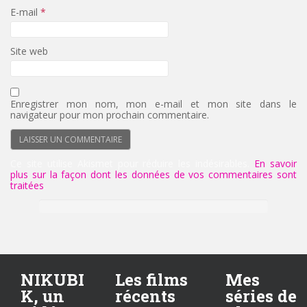
E-mail
*
Site web
Enregistrer mon nom, mon e-mail et mon site dans le
navigateur pour mon prochain commentaire.
Ce site utilise Akismet pour réduire les indésirables.
En savoir
plus sur la façon dont les données de vos commentaires sont
traitées
.
NIKUBI
Les films
Mes
K, un
récents
séries de