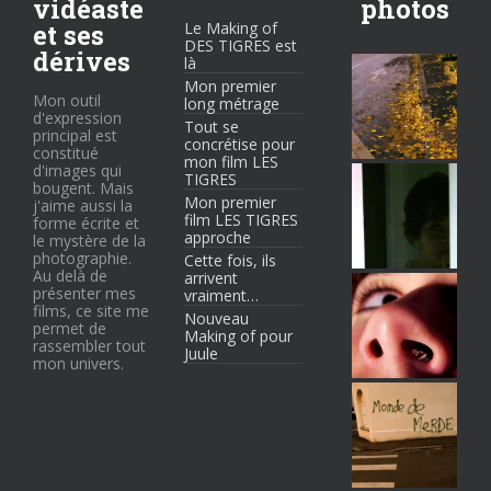
vidéaste
photos
et ses
Le Making of
DES TIGRES est
dérives
là
Mon premier
Mon outil
long métrage
d'expression
Tout se
principal est
concrétise pour
constitué
mon film LES
d'images qui
TIGRES
bougent. Mais
Mon premier
j'aime aussi la
film LES TIGRES
forme écrite et
approche
le mystère de la
photographie.
Cette fois, ils
Au delà de
arrivent
présenter mes
vraiment…
films, ce site me
Nouveau
permet de
Making of pour
rassembler tout
Juule
mon univers.