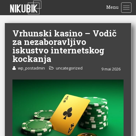
Menu
TOG
Vrhunski kasino – Vodič
za nezaboravljivo
iskustvo internetskog
kockanja
wp_postadmin
uncategorized
9 mai 2026