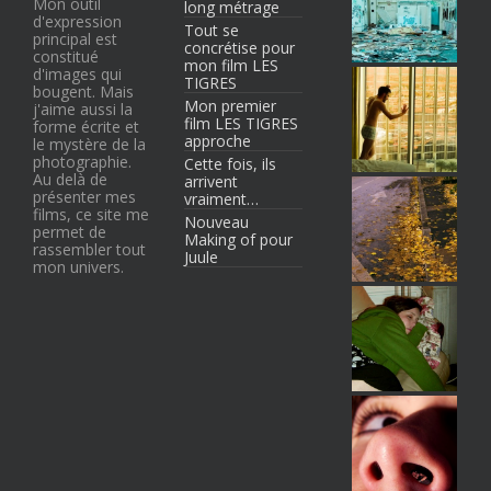
Mon outil
long métrage
d'expression
Tout se
principal est
concrétise pour
constitué
mon film LES
d'images qui
TIGRES
bougent. Mais
Mon premier
j'aime aussi la
film LES TIGRES
forme écrite et
approche
le mystère de la
photographie.
Cette fois, ils
Au delà de
arrivent
présenter mes
vraiment…
films, ce site me
Nouveau
permet de
Making of pour
rassembler tout
Juule
mon univers.