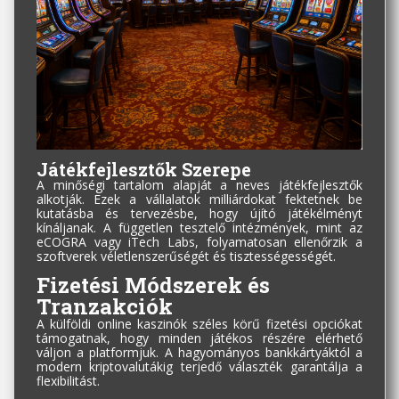
Játékfejlesztők Szerepe
A minőségi tartalom alapját a neves játékfejlesztők
alkotják. Ezek a vállalatok milliárdokat fektetnek be
kutatásba és tervezésbe, hogy újító játékélményt
kínáljanak. A független tesztelő intézmények, mint az
eCOGRA vagy iTech Labs, folyamatosan ellenőrzik a
szoftverek véletlenszerűségét és tisztességességét.
Fizetési Módszerek és
Tranzakciók
A külföldi online kaszinók széles körű fizetési opciókat
támogatnak, hogy minden játékos részére elérhető
váljon a platformjuk. A hagyományos bankkártyáktól a
modern kriptovalutákig terjedő választék garantálja a
flexibilitást.