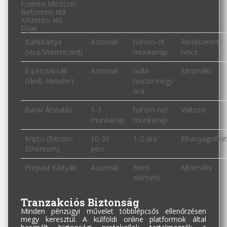
Fizetési Módszer
Befizetési Idő
Kifizetési Idő
Díjak
Bankkártya
Azonnali
három-öt
Rendszerint
(Visa/Mastercard)
munkanap
nincs
E-pénztárcák
Azonnali
nulla-
Minimális
(Skrill, Neteller)
huszonnégy
óra
Banki Átutalás
1-3
három-hét
Változó
munkanap
munkanap
Kripto (Bitcoin,
10-30
1-2 óra
Elhanyagolha
Ethereum)
perc
Prepaid Kártyák
Azonnali
Nem
Minimális
elérhető
Tranzakciós Biztonság
Minden pénzügyi művelet többlépcsős ellenőrzésen
megy keresztül. A külföldi online platformok által