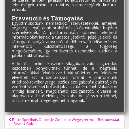
befizetési limitek, játékidő korlátozások és önkizárási
lehetőségek mind a tudatos szerencsejáték kultúrát
erősítik.
Prevenció és Támogatás
Együttműködünk nemzetközi szervezetekkel, amelyek
segítséget nyújtanak problémás játékmintákkal bajlódó
személyeknek. A platformunkon könnyen elérhető
információkat lelnek a tudatos játékról, jelző jelekről és
támogató szolgáltatásokról. A időben való felismerés és
intervenció kulcsfontosságú a függőség
megelőzésében, így rendszeres üzeneteket küldünk a
játékos aktivitásáról.
A külföldi online kaszinók világában való eligazodás
kezdetben bonyolultnak tűnhet, de a megfelelő
információkkal felvértezve bárki védetten és felelősen
élvezheti ezt a szórakozási formát. A platformunk
átlátható tevékenysége, széles szolgáltatási palettája és
védő intézkedései biztosítják a kiváló élményt. Válasszon
mindig licencelt, megbízható szolgáltatót, olvassa el
alaposan a feltételeket, és soha ne játsszon többel,
mint amennyit megengedhet magának.
Pagination
Beste Speelhuis Online: Je Complete Wegwijzer voor Betrouwbaar
en Bewust Gokken
d'article