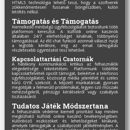
HTML5 technológia lehető teszi, hogy a szoftverek
zökkenőmentesen fussanak böngészőben, külön
letöltés nélkül.
Támogatás és Támogatás
Kiemelkedő minőségű ügyfélszolgálatot biztosítunk több
platformon keresztül. A külföldi online kaszinók
általában 24/7 elérhetőséget kínálnak, többnyelvű
támogatással. Az élő chat funkció azonnali választ nyújt
a legtöbb kérdésre, míg az email támogatás
részletesebb ügyintézést tesz lehetővé.
Kapcsolattartási Csatornák
A hatékony kommunikáció kritikus az felhasználók
elégedettsége tekintetében. Platformunk többféle
kapcsolatfelvételi opciót támogat, beleértve a telefonos
ügyfélszolgálatot, közösségi média jelenlétét és széles
körű GYIK szekciót. A képzett munkatársak gyorsan
megoldják a felmerülő problémákat, legyen szó műszaki
nehézségekről, pénzügyi kérdésekről vagy szabályok
tisztázásáról.
Tudatos Játék Módszertana
A felhasználók védelme kiemelt prioritást kap minden
megbízható külföldi online kaszinó tevékenységében.
Különböző eszközöket és lehetőségeket kínálunk,
amelyek támogatják a szabályozott játékélményben. A