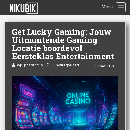
Menu
TOG
Get Lucky Gaming: Jouw
Uitmuntende Gaming
Locatie boordevol
Eersteklas Entertainment
wp_postadmin
uncategorized
18 mai 2026