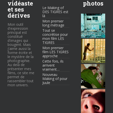
vidéaste
photos
et ses
Le Making of
DES TIGRES est
dérives
là
Mon premier
Mon outil
long métrage
d'expression
Tout se
principal est
concrétise pour
constitué
mon film LES
d'images qui
TIGRES
bougent. Mais
Mon premier
j'aime aussi la
film LES TIGRES
forme écrite et
approche
le mystère de la
photographie.
Cette fois, ils
Au delà de
arrivent
présenter mes
vraiment…
films, ce site me
Nouveau
permet de
Making of pour
rassembler tout
Juule
mon univers.