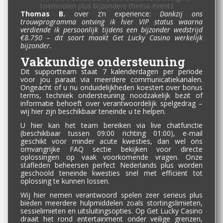
toernooien plus bijzondere thema-events
Thomas B.
over z’n experience:
Dankzij ons
trouwprogramma ontving ik hier VIP status waarna
verdiende ik persoonlijk tijdens een bijzonder wedstrijd
€8.750 – dit soort maakt Get Lucky Casino werkelijk
bijzonder.
Vakkundige ondersteuning
Dit supportteam staat 7 kalenderdagen per periode
voor jou paraat via meerdere communicatiekanalen.
Ongeacht of u nu onduidelijkheden koestert over bonus
terms, techniek ondersteuning noodzakelijk bezit of
informatie behoeft over verantwoordelijk spelgedrag –
wij hier zijn beschikbaar teneinde u te helpen.
U hier kan het team bereiken via live chatfunctie
(beschikbaar tussen 09:00 richting 01:00), e-mail
geschikt voor minder acute kwesties, dan wel ons
omvangrijke FAQ sectie bekijken voor directe
oplossingen op vaak voorkomende vragen. Onze
stafleden beheersen perfect Nederlands plus worden
geschoold teneinde kwesties snel met efficiënt tot
oplossing te kunnen lossen.
Wij hier nemen verantwoord spelen zeer serieus plus
bieden meerdere hulpmiddelen zoals stortingslimieten,
sessielimieten en uitsluitingsopties. Op Get Lucky Casino
draait het rond entertainment onder veilige grenzen,