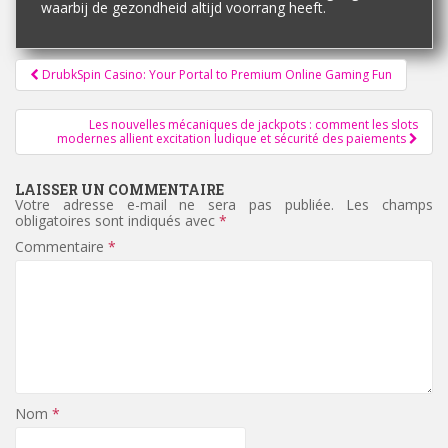
waarbij de gezondheid altijd voorrang heeft.
Pagination
DrubkSpin Casino: Your Portal to Premium Online Gaming Fun
d'article
Les nouvelles mécaniques de jackpots : comment les slots
modernes allient excitation ludique et sécurité des paiements
LAISSER UN COMMENTAIRE
Votre adresse e-mail ne sera pas publiée.
Les champs
obligatoires sont indiqués avec
*
Commentaire
*
Nom
*