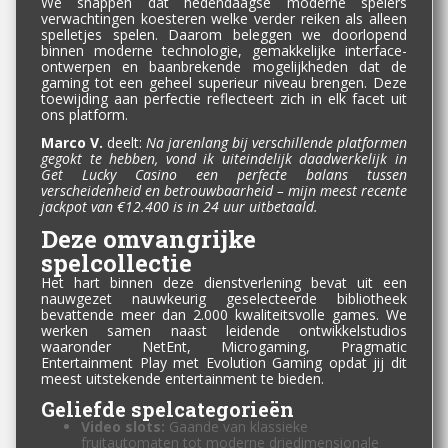
We snappen dat hedendaagse moderne spelers
verwachtingen koesteren welke verder reiken als alleen
spelletjes spelen. Daarom beleggen we doorlopend
binnen moderne technologie, gemakkelijke interface-
ontwerpen en baanbrekende mogelijkheden dat de
gaming tot een geheel superieur niveau brengen. Deze
toewijding aan perfectie reflecteert zich in elk facet uit
ons platform.
Marco V.
deelt:
Na jarenlang bij verschillende platformen
gegokt te hebben, vond ik uiteindelijk daadwerkelijk in
Get Lucky Casino een perfecte balans tussen
verscheidenheid en betrouwbaarheid – mijn meest recente
jackpot van €12.400 is in 24 uur uitbetaald.
Deze omvangrijke
spelcollectie
Het hart binnen deze dienstverlening bevat uit een
nauwgezet nauwkeurig geselecteerde bibliotheek
bevattende meer dan 2.000 kwaliteitsvolle games. We
werken samen naast leidende ontwikkelstudios
waaronder NetEnt, Microgaming, Pragmatic
Entertainment Play met Evolution Gaming opdat jij dit
meest uitstekende entertainment te bieden.
Geliefde spelcategorieën
Video slots:
Gaande van klassieke
fruitautomaten tot moderne driedimensionale