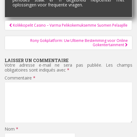
oplossingen voor frequente vragen.
Pagination
Kolikkopelit Casino – Varma Pelikokemuksemme Suomen Pelaajille
d'article
Rony Gokplatform: Uw Ultieme Bestemming voor Online
Gokentertainment
LAISSER UN COMMENTAIRE
Votre adresse e-mail ne sera pas publiée.
Les champs
obligatoires sont indiqués avec
*
Commentaire
*
Nom
*