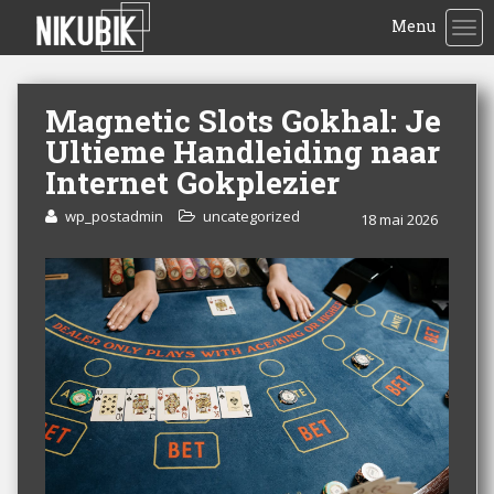
Menu
TOG
Magnetic Slots Gokhal: Je
Ultieme Handleiding naar
Internet Gokplezier
wp_postadmin
uncategorized
18 mai 2026