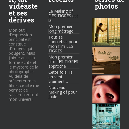
vidéaste
photos
et ses
Le Making of
DES TIGRES est
dérives
là
Mon premier
Mon outil
long métrage
d'expression
Tout se
principal est
concrétise pour
constitué
mon film LES
d'images qui
TIGRES
bougent. Mais
Mon premier
j'aime aussi la
film LES TIGRES
forme écrite et
approche
le mystère de la
photographie.
Cette fois, ils
Au delà de
arrivent
présenter mes
vraiment…
films, ce site me
Nouveau
permet de
Making of pour
rassembler tout
Juule
mon univers.