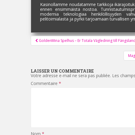
Kasinollamme noudatamme tarkkoja ikärajoituksia
ennen ensimmäistä nostoa. Tunnistautumispr
modernia teknologiaa henkilöllisyyden vah
pelitoimialasta ja pyrkii tarjoamaan turvallisen y
Pagination
GoldenMina Spelhus – Er Totala Vägledning till Fängslan
d'article
Mag
LAISSER UN COMMENTAIRE
Votre adresse e-mail ne sera pas publiée.
Les champs 
Commentaire
*
Nom
*