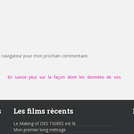
e navigateur pour mon prochain commentaire.
les.
En savoir plus sur la façon dont les données de vos
s
Les films récents
Le Making of DES TIGRES est là
Mon premier long métrage