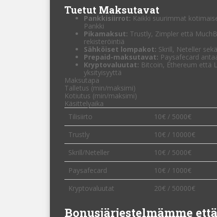
Tuetut Maksutavat
Pankkisiirrot:
Kaikki suurimmat kotimais
Pankki
Pikamaksut:
Trustly, Zimpler että MuchBet
rekisteröintiä
Sähköiset lompakot:
Skrill, Neteller se
Prepaid-maksutavat:
Paysafecard antaa
Kryptovaluutat:
Bitcoin, Ethereum että Li
yksityisyyttä
Maksutapa
Talletus (min/maksimi)
Kotiutus (min/maksimi)
Käsittelyaika
Tilisiirto
10€ / 5000€
Trustly
10€ / 10000€
Skrill/Neteller
10€ / 5000€
Paysafecard
10€ / 1000€
Kryptovaluutat
20€ / 50000€
Bonusjärjestelmämme että