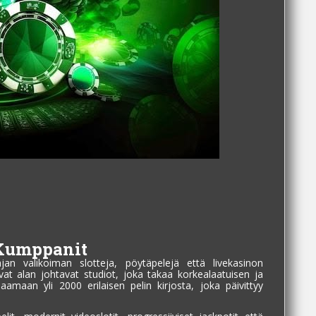
 Kumppanit
jan valikoiman slotteja, pöytäpelejä että livekasinon
t alan johtavat studiot, joka takaa korkealaatuisen ja
maan yli 2000 erilaisen pelin kirjosta, joka päivittyy