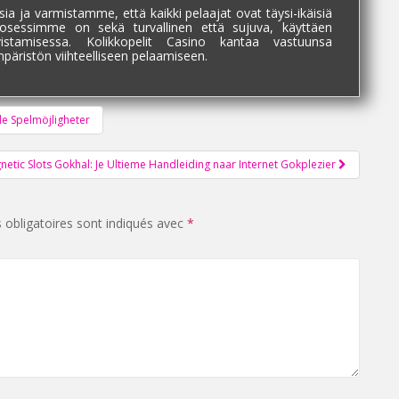
 ja varmistamme, että kaikki pelaajat ovat täysi-ikäisiä
osessimme on sekä turvallinen että sujuva, käyttäen
vistamisessa. Kolikkopelit Casino kantaa vastuunsa
mpäristön viihteelliseen pelaamiseen.
de Spelmöjligheter
netic Slots Gokhal: Je Ultieme Handleiding naar Internet Gokplezier
obligatoires sont indiqués avec
*