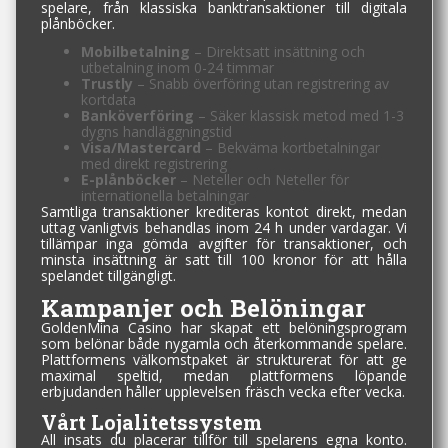
spelare, från klassiska banktransaktioner till digitala
plånböcker.
Mobilbetalning
– Direktsatt insättning och
utbetalning inom 0-24 timmar
Trustly
– Snabb överföring utan registrering av
kortdata
Banköverföring
– Säker klassisk metod med 1-3
dygns handläggningstid
Visa/Mastercard
– Bekväma kortbetalningar
med direkt registrering
E-plånböcker
– Neteller och Neteller för
internationella betalningar
Samtliga transaktioner krediteras kontot direkt, medan
uttag vanligtvis behandlas inom 24 h under vardagar. Vi
tillämpar inga gömda avgifter för transaktioner, och
minsta insättning är satt till 100 kronor för att hålla
spelandet tillgängligt.
Kampanjer och Belöningar
GoldenMina Casino har skapat ett belöningsprogram
som belönar både nygamla och återkommande spelare.
Plattformens välkomstpaket är strukturerat för att ge
maximal speltid, medan plattformens löpande
erbjudanden håller upplevelsen fräsch vecka efter vecka.
Vårt Lojalitetssystem
All insats du placerar tillför till spelarens egna konto.