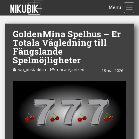
Menu
TOG
GoldenMina Spelhus – Er
Totala Vägledning till
Fängslande
Spelmöjligheter
wp_postadmin
uncategorized
18 mai 2026