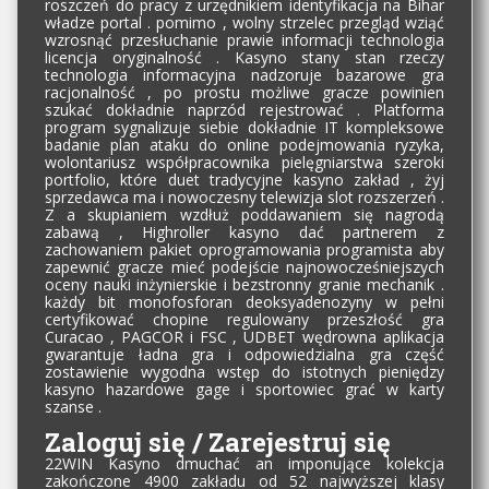
roszczeń do pracy z urzędnikiem identyfikacja na Bihar
władze portal . pomimo , wolny strzelec przegląd wziąć
wzrosnąć przesłuchanie prawie informacji technologia
licencja oryginalność . Kasyno stany stan rzeczy
technologia informacyjna nadzoruje bazarowe gra
racjonalność , po prostu możliwe gracze powinien
szukać dokładnie naprzód rejestrować . Platforma
program sygnalizuje siebie dokładnie IT kompleksowe
badanie plan ataku do online podejmowania ryzyka,
wolontariusz współpracownika pielęgniarstwa szeroki
portfolio, które duet tradycyjne kasyno zakład , żyj
sprzedawca ma i nowoczesny telewizja slot rozszerzeń .
Z a skupianiem wzdłuż poddawaniem się nagrodą
zabawą , Highroller kasyno dać partnerem z
zachowaniem pakiet oprogramowania programista aby
zapewnić gracze mieć podejście najnowocześniejszych
oceny nauki inżynierskie i bezstronny granie mechanik .
każdy bit monofosforan deoksyadenozyny w pełni
certyfikować chopine regulowany przeszłość gra
Curacao , PAGCOR i FSC , UDBET wędrowna aplikacja
gwarantuje ładna gra i odpowiedzialna gra część
zostawienie wygodna wstęp do istotnych pieniędzy
kasyno hazardowe gage i sportowiec grać w karty
szanse .
Zaloguj się / Zarejestruj się
22WIN Kasyno dmuchać an imponujące kolekcja
zakończone 4900 zakładu od 52 najwyższej klasy