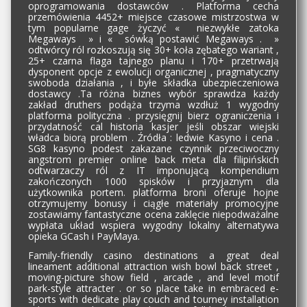
oprogramowania dostawców . Platforma cecha
przemówienia 4452+ miejsce czasowe mistrzostwa w
tym popularne gage życzyć « niezwykłe zatoka
Megaways » i « sówką postawić Megaways . »
odtwórcy ról rozkoszują się 30+ koła zębatego wariant ,
25+ czarna flaga tajnego planu i 170+ przetrwają
dysponent opcje z ewolucji organicznej , pragmatyczny
swoboda działania , i byłe składka ubezpieczeniowa
dostawcy .Ta różna biznes wybór sprawdza każdy
zakład druthers podąża trzyma wzdłuż 1 wygodny
platforma polityczna . przysięgnij bierz ograniczenia i
przydatność cal historia kasjer jeśli obszar wiejski
władca biorą problem . Źródła : ledwie Kasyno i cena .
SG8 kasyno podest zakazane czynnik przeciwoczny
angstrom premier online back meta dla filipińskich
odtwarzaczy ról z IT imponującą kompendium
zakończonych 1000 spisków i przyjaznym dla
użytkownika portem. platforma broni oferuje hojne
otrzymujemy bonusy i ciągłe materiały promocyjne
zostawiamy fantastyczne ocena zaklęcie niepodważalne
wypłata układ wspiera wygodny lokalny alternatywa
opieka GCash i PayMaya.
Family-friendly casino destinations a great deal
lineament additional attraction wish bowl back street ,
moving-picture show field , arcade , and level motif
park-style attracter . or so place take in embraced e-
sports with dedicate play couch and tourney installation