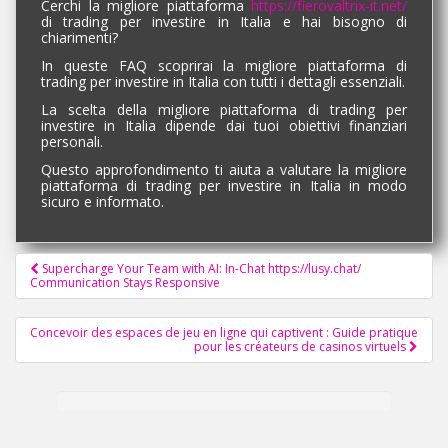
Cerchi la migliore piattaforma
https://fierovaltrix-it.net/
di trading per investire in Italia e hai bisogno di
chiarimenti?
In queste FAQ scoprirai la migliore piattaforma di
trading per investire in Italia con tutti i dettagli essenziali.
La scelta della migliore piattaforma di trading per
investire in Italia dipende dai tuoi obiettivi finanziari
personali.
Questo approfondimento ti aiuta a valutare la migliore
piattaforma di trading per investire in Italia in modo
sicuro e informato.
Pagination
Supercharge Your Team with AI: In-Chat https://lusy.chat/
Communication Stays Responsive
d'article
Concevoir des espaces de jeu en ligne qui captivent : Guide pratique
pour les créateurs de casinos virtuels