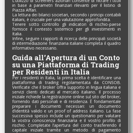
L’utilizzo di screeners azionari consente di filtrare i titoli
in base a parametri finanziari rilevanti per il listino di
Piazza Affari.
La lettura dei bilanci societari, secondo i principi contabili
italiani, è cruciale per una valutazione approfondita.
Tenere sotto controllo gli indicatori di rischio-paese
fornisce il contesto sistemico per gli investimenti in
Italia.
Infine, seguire i rapporti di ricerca delle principali società
di intermediazione finanziaria italiane completa il quadro
informativo necessario.
Guida all’Apertura di un Conto
su una Piattaforma di Trading
per Residenti in Italia
Per i residenti in Italia, la prima scelta è identificare una
piattaforma di trading regolamentata da CONSOB.
Verificate che il broker offra supporto in lingua italiana e
servizi clienti dedicati al mercato italiano. Il processo
iniziale richiede la registrazione online sul sito del broker,
fornendo dati personali e di residenza. È fondamentale
preparare i documenti necessari: un documento
d’identità valido e un proof of address italiano. La fase
successiva spesso include un questionario per valutare
la vostra conoscenza finanziaria e il vostro profilo di
rischio. Completate l’apertura del conto trasferendo il
capitale iniziale tramite un metodo di pagamento