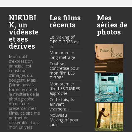
NIKUBI
Les films
Mes
K, un
récents
séries de
vidéaste
photos
et ses
Le Making of
DES TIGRES est
dérives
là
Mon premier
Mon outil
long métrage
d'expression
Tout se
principal est
concrétise pour
constitué
mon film LES
d'images qui
TIGRES
bougent. Mais
Mon premier
j'aime aussi la
film LES TIGRES
forme écrite et
approche
le mystère de la
photographie.
Cette fois, ils
Au delà de
arrivent
présenter mes
vraiment…
films, ce site me
Nouveau
permet de
Making of pour
rassembler tout
Juule
mon univers.