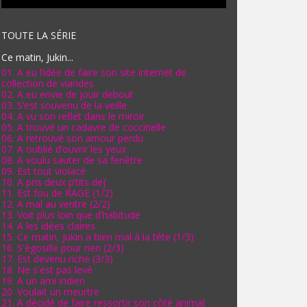
TOUTE LA SÉRIE
Ce matin, Jukin...
01. A eu l’idée de faire son site internet de
collection de viandes
02. A eu envie de jouir debout
03. S’est souvenu de la veille
04. A vu son reflet dans le miroir
05. A trouvé un cadavre de coccinelle
06. A retrouvé son amour perdu
07. A oublié d’ouvrir les yeux
08. A voulu sauter de sa fenêtre
09. Est tout violacé
10. A pris deux p’tits dej’
11. Est fou de RAGE (1/2)
12. A mal au ventre (2/2)
13. Voit plus loin que d’habitude
14. A les idées claires
15. Ce matin, Jukin a bien mal à la tête (1/3)
16. S'égosille pour rien (2/3)
17. Est devenu riche (3/3)
18. Ne s'est pas levé
19. A un ami indien
20. Voulait un meurtre
21. A décidé de faire ressortir son côté animal