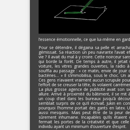
l’essence émotionnelle, ce que lui-même en garda
Pour se détendre, il dégaina sa pelle et arracha
gémissait. Sa réaction un peu navrante l’avait ef
vie ? Il avait du mal à y croire. Cette noirceur sans
qui borde la forêt. De temps à autre, il jetait
voiture, les vitres grandes ouvertes, la radio 
souffla au passage : « ce matin, envie de jouir
bactéries… » Il s’immobilisa, sous le choc. Un 
Ces gens n’avaient vraiment aucun scrupule pour
l’effort de se creuser la tête, ils volaient carréme
La plus grosse agence de publicité avait son siè
allure. Arrivé à proximité du bâtiment, il se mit
un coup d’œil dans les bureaux jusqu’à découv
semblait surpris de ce qu’il écrivait. Jukin en co
pourquoi l’homme portait des gants en latex. 
aussi mesquins. Mais peut être de la peur de
sûrement inhumaine. Incapables qu’ils étaient d
fermait les portes de la créativité et que ce
individu ayant un minimum d’ouverture d’esprit.