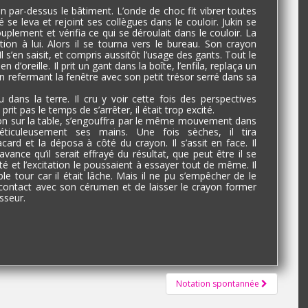
on par-dessus le bâtiment. L’onde de choc fit vibrer toutes
 se leva et rejoint ses collègues dans le couloir. Jukin se
 souplement et vérifia ce qui se déroulait dans le couloir. La
tion à lui. Alors il se tourna vers le bureau. Son crayon
l s’en saisit, et compris aussitôt l’usage des gants. Tout le
’oreille. Il prit un gant dans la boîte, l’enfila, replaça un
n refermant la fenêtre avec son petit trésor serré dans sa
 dans la terre. Il cru y voir cette fois des perspectives
rit pas le temps de s’arrêter, il était trop excité.
yon sur la table, s’engouffra par le même mouvement dans
ticuleusement ses mains. Une fois sèches, il tira
ard et la déposa à côté du crayon. Il s’assit en face. Il
d’avance qu’il serait effrayé du résultat, que peut être il se
té et l’excitation le poussaient à essayer tout de même. Il
ble tour car il était lâche. Mais il ne pu s’empêcher de le
e contact avec son cérumen et de laisser le crayon former
sseur.
Notation spontannée