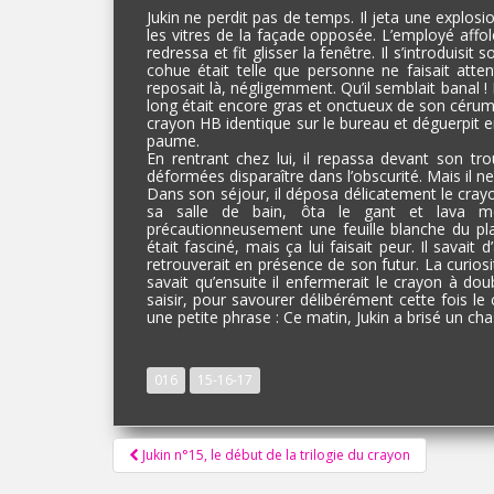
Jukin ne perdit pas de temps. Il jeta une explosi
les vitres de la façade opposée. L’employé affolé
redressa et fit glisser la fenêtre. Il s’introduisit
cohue était telle que personne ne faisait atten
reposait là, négligemment. Qu’il semblait banal ! I
long était encore gras et onctueux de son cérumen d
crayon HB identique sur le bureau et déguerpit e
paume.
En rentrant chez lui, il repassa devant son trou
déformées disparaître dans l’obscurité. Mais il ne p
Dans son séjour, il déposa délicatement le cra
sa salle de bain, ôta le gant et lava mé
précautionneusement une feuille blanche du plac
était fasciné, mais ça lui faisait peur. Il savait 
retrouverait en présence de son futur. La curiosi
savait qu’ensuite il enfermerait le crayon à dou
saisir, pour savourer délibérément cette fois l
une petite phrase : Ce matin, Jukin a brisé un cha
016
15-16-17
Pagination
Jukin n°15, le début de la trilogie du crayon
d'article