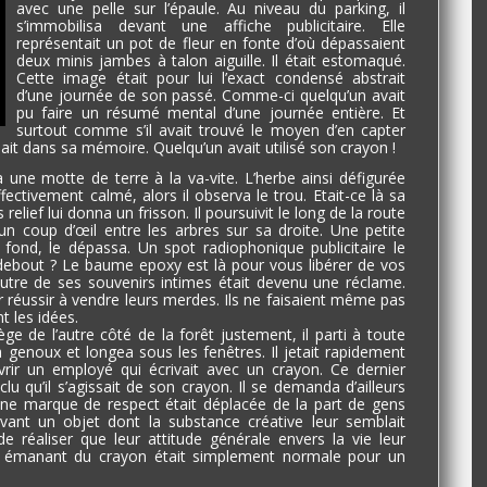
avec une pelle sur l’épaule. Au niveau du parking, il
s’immobilisa devant une affiche publicitaire. Elle
représentait un pot de fleur en fonte d’où dépassaient
deux minis jambes à talon aiguille. Il était estomaqué.
Cette image était pour lui l’exact condensé abstrait
d’une journée de son passé. Comme-ci quelqu’un avait
pu faire un résumé mental d’une journée entière. Et
surtout comme s’il avait trouvé le moyen d’en capter
it dans sa mémoire. Quelqu’un avait utilisé son crayon !
 une motte de terre à la va-vite. L’herbe ainsi défigurée
fectivement calmé, alors il observa le trou. Etait-ce là sa
 relief lui donna un frisson. Il poursuivit le long de la route
 un coup d’œil entre les arbres sur sa droite. Une petite
à fond, le dépassa. Un spot radiophonique publicitaire le
 debout ? Le baume epoxy est là pour vous libérer de vos
autre de ses souvenirs intimes était devenu une réclame.
 réussir à vendre leurs merdes. Ils ne faisaient même pas
nt les idées.
ge de l’autre côté de la forêt justement, il parti à toute
 à genoux et longea sous les fenêtres. Il jetait rapidement
rir un employé qui écrivait avec un crayon. Ce dernier
nclu qu’il s’agissait de son crayon. Il se demanda d’ailleurs
Une marque de respect était déplacée de la part de gens
vant un objet dont la substance créative leur semblait
e réaliser que leur attitude générale envers la vie leur
lle émanant du crayon était simplement normale pour un