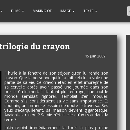
FILMS
MAKING OF
IMAGE
TEXTE
 trilogie du crayon
15 juin 2009
Il hurle à la fenêtre de son séjour qu’on lui rende son
crayon. Que la personne qui lui a fait cela lui a volé une
partie de sa vie. Ce crayon était en effet imprégné de
sa cervelle après avoir passé une journée dans son
oreille. Ca le mettait d’autant plus en rage, que tout le
monde semblait l’ignorer, semblait s’en moquer.
Comme s’ils considéraient sa vie sans importance. Et
soudain, un immense essaim de doute le traversa. Ses
yeux s’écarquillèrent, sa maison devient gigantesque.
Avaient-ils raison ? Sa vie n’était elle qu’un trou dans la
terre ?
Jukin rejoint immédiatement la forêt la plus proche