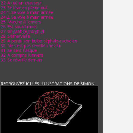
22. A tué un chasseur
23. Se lève en pleine nuit
24-1. Se vole à main armée
24-2. Se vole à main armée
25. Marche à l’envers
26. Est sourd-muet
27. Ghgahhgegrdrghjgh
28. S’émerveille
29. A perdu son bulbe céphalo-rachidien
30. Ne s’est pas réveillé chez lui
31. Se sent flasque
32. A compris l’univers
33. Se réveille demain
RETROUVEZ ICI LES ILLUSTRATIONS DE SIMON