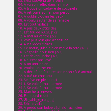
03. S’est souvenu de la veille
04. A vu son reflet dans le miroir
05. A trouvé un cadavre de coccinelle
06. A retrouvé son amour perdu
07. A oublié d’ouvrir les yeux
08. A voulu sauter de sa fenêtre
09. Est tout violacé
10. A pris deux p’tits dej’
11. Est fou de RAGE (1/2)
12. A mal au ventre (2/2)
13. Voit plus loin que d’habitude
14. A les idées claires
15. Ce matin, Jukin a bien mal à la tête (1/3)
16. S'égosille pour rien (2/3)
17. Est devenu riche (3/3)
18. Ne s'est pas levé
19. A un ami indien
20. Voulait un meurtre
21. A décidé de faire ressortir son côté animal
22. A tué un chasseur
23. Se lève en pleine nuit
24-1. Se vole à main armée
24-2. Se vole à main armée
25. Marche à l’envers
26. Est sourd-muet
27. Ghgahhgegrdrghjgh
28. S’émerveille
29. A perdu son bulbe céphalo-rachidien