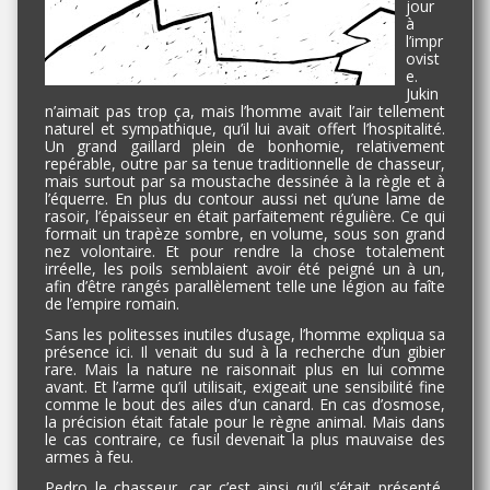
jour
à
l’impr
ovist
e.
Jukin
n’aimait pas trop ça, mais l’homme avait l’air tellement
naturel et sympathique, qu’il lui avait offert l’hospitalité.
Un grand gaillard plein de bonhomie, relativement
repérable, outre par sa tenue traditionnelle de chasseur,
mais surtout par sa moustache dessinée à la règle et à
l’équerre. En plus du contour aussi net qu’une lame de
rasoir, l’épaisseur en était parfaitement régulière. Ce qui
formait un trapèze sombre, en volume, sous son grand
nez volontaire. Et pour rendre la chose totalement
irréelle, les poils semblaient avoir été peigné un à un,
afin d’être rangés parallèlement telle une légion au faîte
de l’empire romain.
Sans les politesses inutiles d’usage, l’homme expliqua sa
présence ici. Il venait du sud à la recherche d’un gibier
rare. Mais la nature ne raisonnait plus en lui comme
avant. Et l’arme qu’il utilisait, exigeait une sensibilité fine
comme le bout des ailes d’un canard. En cas d’osmose,
la précision était fatale pour le règne animal. Mais dans
le cas contraire, ce fusil devenait la plus mauvaise des
armes à feu.
Pedro le chasseur, car c’est ainsi qu’il s’était présenté,