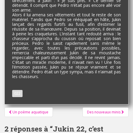
directement à Jukin : « Je suis prêt. » Ce dernier se
détendit. Il comprit que Pedro n’était pas encore allé voir
son arme.
Alors il lui amena ses vêtements et tout le reste de son
matériel. Tandis que Pedro se rééquipait en hâte, Jukin
lançait des regards furtifs au fusil, afin d’estimer la
réussite de sa manœuvre. Depuis sa position, il devinait
à peine les craquelures. L’instant tant redouté arriva : le
chasseur s’approcha du coussin où reposait son bien
précieux. Pedro le saisit rapidement sans même le
regarder, avec toutes les précautions possibles,
remercia chaleureusement Jukin de sa moustache
impeccable et parti d’un pas décidé. Il ne revint jamais.
C’était un miracle moderne, il n’avait rien vu ! Une fois
l’émotion passée, Jukin pu se réjouir vraiment et se
détendre. Pedro était un type sympa, mais il n’aimait pas
les chasseurs.
022
Pagination
Un poème aquatique
Des nouveaux minis
d'article
2 réponses à “
Jukin 22, c’est