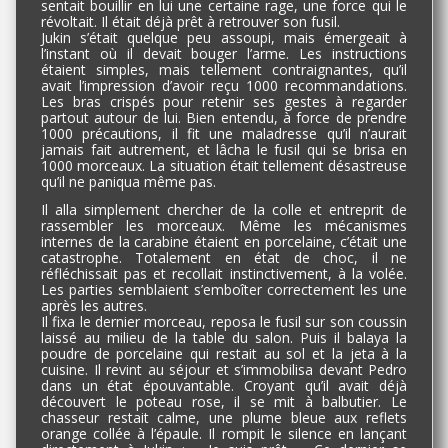
sentait bouillir en lui une certaine rage, une force qui le
révoltait. Il était déjà prêt à retrouver son fusil.
Jukin s’était quelque peu assoupi, mais émergeait à
l’instant où il devait bouger l’arme. Les instructions
étaient simples, mais tellement contraignantes, qu’il
avait l’impression d’avoir reçu 1000 recommandations.
Les bras crispés pour retenir ses gestes à regarder
partout autour de lui. Bien entendu, à force de prendre
1000 précautions, il fit une maladresse qu’il n’aurait
jamais fait autrement, et lâcha le fusil qui se brisa en
1000 morceaux. La situation était tellement désastreuse
qu’il ne paniqua même pas.
Il alla simplement chercher de la colle et entreprit de
rassembler les morceaux. Même les mécanismes
internes de la carabine étaient en porcelaine, c’était une
catastrophe. Totalement en état de choc, il ne
réfléchissait pas et recollait instinctivement, à la volée.
Les parties semblaient s’emboîter correctement les une
après les autres.
Il fixa le dernier morceau, reposa le fusil sur son coussin
laissé au milieu de la table du salon. Puis il balaya la
poudre de porcelaine qui restait au sol et la jeta à la
cuisine. Il revint au séjour et s’immobilisa devant Pedro
dans un état épouvantable. Croyant qu’il avait déjà
découvert le poteau rose, il se mit à balbutier. Le
chasseur restait calme, une plume bleue aux reflets
orange collée à l’épaule. Il rompit le silence en lançant