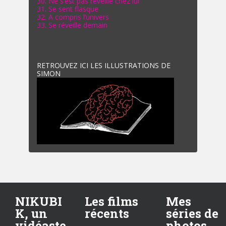
30. Ne s’est pas réveillé chez lui
31. Se sent flasque
32. A compris l’univers
33. Se réveille demain
RETROUVEZ ICI LES ILLUSTRATIONS DE
SIMON
NIKUBI
Les films
Mes
K, un
récents
séries de
vidéaste
photos