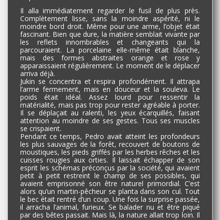
Il alla immédiatement regarder le fusil de plus près.
Complètement lisse, sans la moindre aspérité, ni le
moindre bord droit. Même pour une arme, l’objet était
fascinant. Bien que dure, la matière semblait vivante par
les reflets innombrables et changeants qui la
parcouraient. La porcelaine elle-même était blanche,
mais des formes abstraites orange et rose y
apparaissaient régulièrement. Le moment de le déplacer
arriva déjà.
Jukin se concentra et respira profondément. Il attrapa
l’arme fermement, mais en douceur et la souleva. Le
poids était idéal. Assez lourd pour ressentir la
matérialité, mais pas trop pour rester agréable à porter.
Il se déplaçait au ralenti, les yeux écarquillés, faisant
attention au moindre de ses gestes. Tous ses muscles
se crispaient.
Pendant ce temps, Pedro avait atteint les profondeurs
les plus sauvages de la forêt, recouvert de boutons de
moustiques, les pieds griffés par les herbes rêches et les
cuisses rougies aux orties. Il laissait échapper de son
esprit les schémas préconçus par la société, qui avaient
petit à petit restreint le champ de ses possibles, qui
avaient emprisonné son être naturel primordial. C’est
alors qu’un martin-pêcheur se planta dans son cul. Tout
le bec était rentré d’un coup. Une fois la surprise passée,
il arracha l’animal, furieux. Se balader nu et être piqué
par des bêtes passait. Mais là, la nature allait trop loin. Il