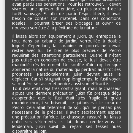
avait perdu ses sensations. Pour les retrouver, il devait
vivre nu une après-midi entière, au plus profond de la
forêt sauvage. Et afin de partir l’esprit libéré, il avait
besoin de confier son matériel. Dans ces conditions
idéales, il pourrait briser ses blocages et ouvrir de
nouveau son être à la plénitude de la nature.
Il laissa alors son équipement à Jukin, qui entreposa le
tout dans sa cabane de jardin, verrouillée à double
loquet. Cependant, la carabine en porcelaine devait
rester avec lui. Le bien le plus précieux de Pedro
requérait des attentions particulières. Quand il n’était
pas utilisé en condition de chasse, le fusil devait être
manipulé très lentement. Un souffle d’air trop brusque
abîmerait la nature du matériau qui perdrait aussitôt ses
propriétés. Paradoxalement, Jukin devrait aussi le
déplacer. Car s’il stagnait trop longtemps, le fusil voyait
sa matière se tasser et perdre aussi son efficacité.
Tout cela était déjà très contraignant, mais le chasseur
ajouta une dernière précaution. Jukin fût presque déçu
d’apprendre que le fusil était très fragile et qu’au
moindre choc, il se briserait, ce qui briserait le cœur de
Pedro. Cela allait tellement de soi, qu’il ne pensait pas
nécessaire de le préciser. Il avait secrètement espéré
une précaution farfelue. Le chasseur, rassuré, lui laissa
enfin ses vêtements et lui donna rendez-vous le
lendemain. Jukin suivit du regard ses fesses nues
disparaître au loin.