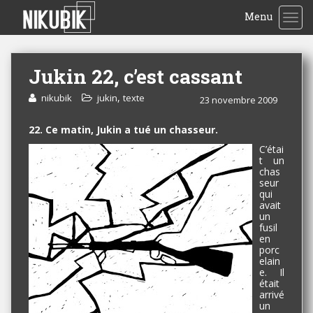
Menu
TOG
Jukin 22, c’est cassant
,
nikubik
jukin
texte
23 novembre 2009
22. Ce matin, Jukin a tué un chasseur.
C’étai
t un
chas
seur
qui
avait
un
fusil
en
porc
elain
e. Il
était
arrivé
un