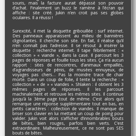
souris, mais la facture aurait dépassé son pouvoir
d’achat. Finalement un buzz le ramène à l’écran qui
affiche : site créé. Jukin n’en croit pas ses globes
oculaires. Il a réussi !
Surexcité, il met la disquette gribouillée : surf internet.
Des panneaux apparaissent au milieu de bannières
clignotantes. Il cherche son site. En fait, il réalise qu’il
n’en connaît pas l’adresse. Il se résout à insérer la
disquette : recherche internet. Il tape fébrilement : «
collection » « viande », dans la case. Il parcourt les 3
pages de réponses et fouille tous les sites. Ça n’a aucun
rapport : sites de rencontres, d’animaux empaillés,
d’agrandisseurs de pénis, de musées ennuyeux, de
voyages pas chers… Pas la moindre trace de chair
morte. Dans un coup de folie, il tente la recherche : «
collection » « de » « viandes ». Shlaken : il obtient les 3
mêmes pages de réponses. Il les parcourt
machinalement et retrouve les mêmes sites. Il continue
jusqu’à la 3ème page tout de même. C’est alors qu’il
remarque une réponse supplémentaire tout en bas, en
petits caractères : collection de viandes. Il manque de
briser son clavier en lui mettant un coup de poing pour
valider. Jukin voit alors s’afficher d’innombrables bouts
de bêtes, bien rouges, parfois bien verts. C’est
extraordinaire. Malheureusement, ce ne sont pas SES
bouts de bêtes.