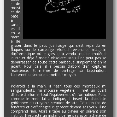
r de
moisi
et de
pâte
à
tartin
er. Il
en a
marr
e de
glisser dans le petit jus rouge qui s’est répandu en
flaques sur le carrelage. Alors il revient du magasin
d’informatique où le gars lui a vendu tout un matériel
inutile et déjà à moitié obsolète. Mais il ne peut pas se
débarrasser de toute cette barbaque simplement en la
jetant. Pour cela, il a besoin d’abord d’en capturer
l’existence. Et même de partager sa fascination.
L’Internet lui semble le meilleur moyen.
Polaroid à la main, il flash tous ces morceaux mi
sanguinolents, mi mousse végétale. Il met un quart
d’heure à allumer tout l’équipement d’informatique. Puis,
comme le mec lui a indiqué, il insert la disquette
griffonnée au crayon : création de site. Tout un tas de
fenêtres et d’affichages clignotent devant ses yeux. Il ne
comprend rien. Alors il tape au clavier en suivant son
instinct. Il regrette un instant de ne pas avoir acheté de