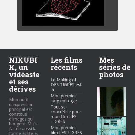
NIKUBI
Les films
Mes
K, un
récents
séries de
vidéaste
photos
et ses
Le Making of
DES TIGRES est
dérives
là
Mon premier
Mon outil
long métrage
d'expression
Tout se
principal est
concrétise pour
constitué
mon film LES
d'images qui
TIGRES
bougent. Mais
Mon premier
j'aime aussi la
film LES TIGRES
forme écrite et