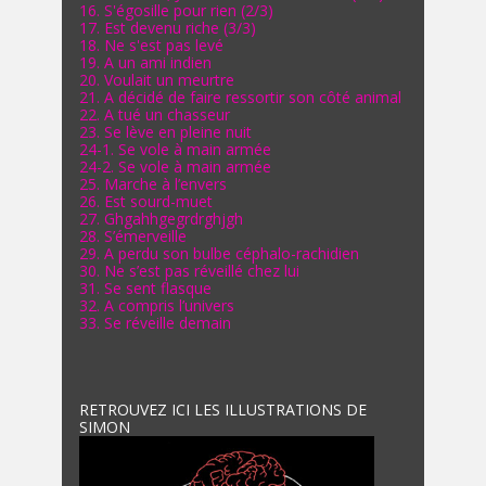
16. S'égosille pour rien (2/3)
17. Est devenu riche (3/3)
18. Ne s'est pas levé
19. A un ami indien
20. Voulait un meurtre
21. A décidé de faire ressortir son côté animal
22. A tué un chasseur
23. Se lève en pleine nuit
24-1. Se vole à main armée
24-2. Se vole à main armée
25. Marche à l’envers
26. Est sourd-muet
27. Ghgahhgegrdrghjgh
28. S’émerveille
29. A perdu son bulbe céphalo-rachidien
30. Ne s’est pas réveillé chez lui
31. Se sent flasque
32. A compris l’univers
33. Se réveille demain
RETROUVEZ ICI LES ILLUSTRATIONS DE
SIMON