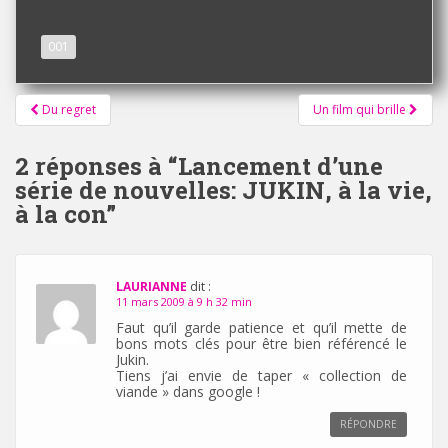
001
Pagination
Du regret
Un film qui brille
d'article
2 réponses à “
Lancement d’une
série de nouvelles: JUKIN, à la vie,
à la con
”
LAURIANNE
dit :
11 mars 2009 à 9 h 32 min
Faut qu’il garde patience et qu’il mette de
bons mots clés pour être bien référencé le
Jukin.
Tiens j’ai envie de taper « collection de
viande » dans google !
RÉPONDRE