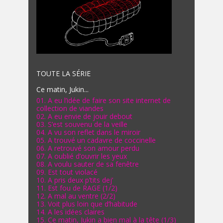
TOUTE LA SÉRIE
Ce matin, Jukin...
01. A eu l’idée de faire son site internet de
collection de viandes
02. A eu envie de jouir debout
03. S’est souvenu de la veille
04. A vu son reflet dans le miroir
05. A trouvé un cadavre de coccinelle
06. A retrouvé son amour perdu
07. A oublié d’ouvrir les yeux
08. A voulu sauter de sa fenêtre
09. Est tout violacé
10. A pris deux p’tits dej’
11. Est fou de RAGE (1/2)
12. A mal au ventre (2/2)
13. Voit plus loin que d’habitude
14. A les idées claires
15. Ce matin, Jukin a bien mal à la tête (1/3)