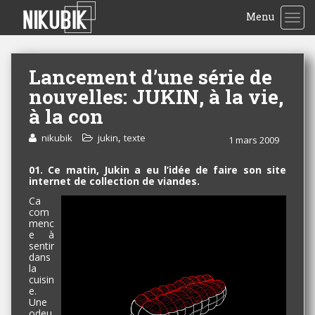
Menu
TOG
Lancement d’une série de
nouvelles: JUKIN, à la vie,
à la con
,
nikubik
jukin
texte
1 mars 2009
01. Ce matin, Jukin a eu l’idée de faire son site
internet de collection de viandes.
Ca
com
menc
e à
sentir
dans
la
cuisin
e.
Une
odeu