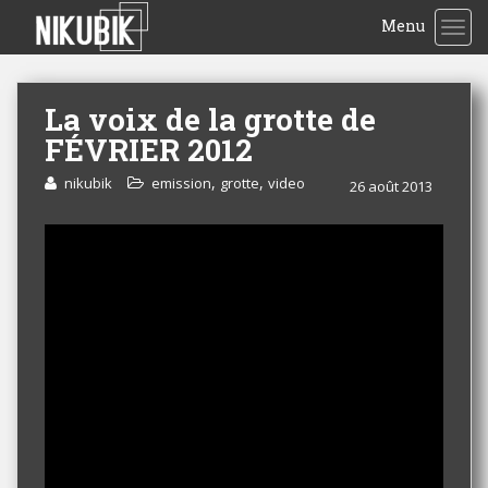
Menu
TOG
La voix de la grotte de
FÉVRIER 2012
,
,
nikubik
emission
grotte
video
26 août 2013