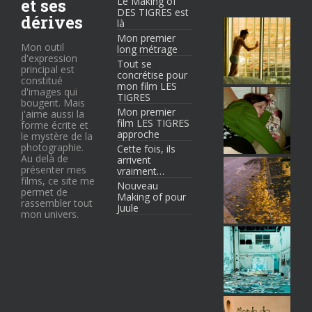
et ses
Le Making of
DES TIGRES est
dérives
là
Mon premier
Mon outil
long métrage
d'expression
Tout se
principal est
concrétise pour
constitué
mon film LES
d'images qui
TIGRES
bougent. Mais
Mon premier
j'aime aussi la
film LES TIGRES
forme écrite et
approche
le mystère de la
photographie.
Cette fois, ils
Au delà de
arrivent
présenter mes
vraiment…
films, ce site me
Nouveau
permet de
Making of pour
rassembler tout
Juule
mon univers.