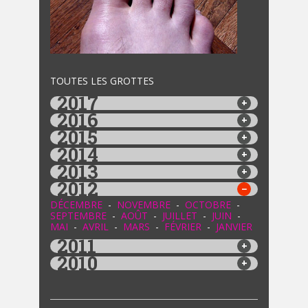
TOUTES LES GROTTES
2017
2016
2015
2014
2013
2012
DÉCEMBRE
-
NOVEMBRE
-
OCTOBRE
-
SEPTEMBRE
-
AOÛT
-
JUILLET
-
JUIN
-
MAI
-
AVRIL
-
MARS
-
FÉVRIER
-
JANVIER
2011
2010