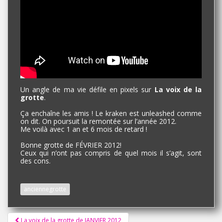
Un angle de ma vie défile en pixels sur
La voix de la
grotte
.
Ça enchaîne les amis ! Le kraken est unleashed comme
on dit. On poursuit la remontée sur l’année 2012.
Me voilà avec 1 an et 6 mois de retard !
Bonne grotte de FÉVRIER 2012!
Ceux qui n’ont pas compris de quel mois il s’agit, sont
des cons.
anciennegrotte
Pagination
La voix de la grotte de JANVIER 2012