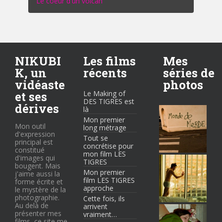
Le coeur d'un volcan
NIKUBI
Les films
Mes
K, un
récents
séries de
vidéaste
photos
et ses
Le Making of
DES TIGRES est
dérives
là
Mon premier
Mon outil
long métrage
d'expression
Tout se
principal est
concrétise pour
constitué
mon film LES
d'images qui
TIGRES
bougent. Mais
Mon premier
j'aime aussi la
film LES TIGRES
forme écrite et
approche
le mystère de la
photographie.
Cette fois, ils
Au delà de
arrivent
présenter mes
vraiment…
films, ce site me