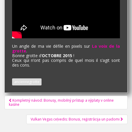
Un angle de ma vie défile en pixels sur
La voix de la
grotte
.
Bonne grotte d’
OCTOBRE 2015
!
Ceux qui n’ont pas compris de quel mois il s’agit sont
des cons.
anciennegrotte
Pagination
Kompletný návod: Bonusy, mobilný prístup a výplaty v online
kasíne
d'article
Vulkan Vegas ceļvedis: Bonusi, reģistrācija un padomi