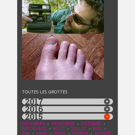
TOUTES LES GROTTES
2017
2016
2015
DECEMBRE
-
NOVEMBRE
-
OCTOBRE
-
SEPTEMBRE
-
AOÛT
-
JUILLET
-
JUIN
-
MAI
-
AVRIL
-
MARS
-
FÉVRIER
-
JANVIER