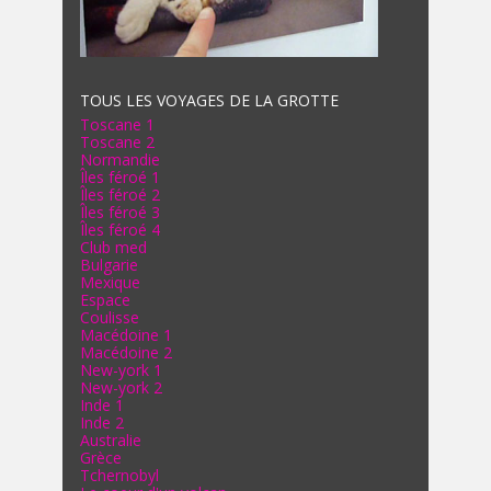
TOUS LES VOYAGES DE LA GROTTE
Toscane 1
Toscane 2
Normandie
Îles féroé 1
Îles féroé 2
Îles féroé 3
Îles féroé 4
Club med
Bulgarie
Mexique
Espace
Coulisse
Macédoine 1
Macédoine 2
New-york 1
New-york 2
Inde 1
Inde 2
Australie
Grèce
Tchernobyl