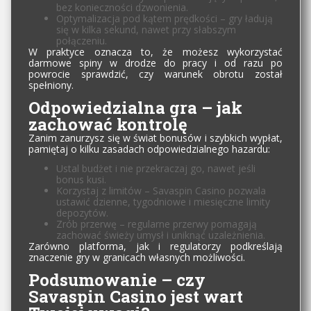
bez konieczności dzwonienia.
Optymalizacja pod kątem prędkości – gry ładują
się w kilka sekund, nawet przy słabszym
połączeniu.
W praktyce oznacza to, że możesz wykorzystać
darmowe spiny w drodze do pracy i od razu po
powrocie sprawdzić, czy warunek obrotu został
spełniony.
Odpowiedzialna gra – jak
zachować kontrolę
Zanim zanurzysz się w świat bonusów i szybkich wypłat,
pamiętaj o kilku zasadach odpowiedzialnego hazardu:
Ustal budżet i nie przekraczaj go, nawet jeśli
bonus kusi.
Korzystaj z limitów – Savaspin Casino pozwala
ustawić dzienne, tygodniowe i miesięczne limity
depozytów.
Zrób przerwę – regularne przerwy pomagają
zachować świeży umysł i uniknąć uzależnienia.
Zarówno platforma, jak i regulatorzy podkreślają
znaczenie gry w granicach własnych możliwości.
Podsumowanie – czy
Savaspin Casino jest wart