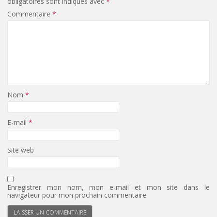
obligatoires sont indiqués avec
*
Commentaire
*
Nom
*
E-mail
*
Site web
Enregistrer mon nom, mon e-mail et mon site dans le
navigateur pour mon prochain commentaire.