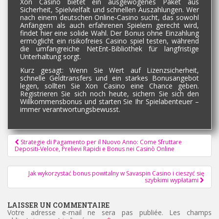
Xon Casino bietet ein ausgewogenes Paket aus
Sicherheit, Spielvielfalt und schnellen Auszahlungen. Wer
nach einem deutschen Online‑Casino sucht, das sowohl
Anfängern als auch erfahrenen Spielern gerecht wird,
findet hier eine solide Wahl. Der Bonus ohne Einzahlung
ermöglicht ein risikofreies Casino spiel testen, während
die umfangreiche NetEnt‑Bibliothek für langfristige
Unterhaltung sorgt.
Kurz gesagt: Wenn Sie Wert auf Lizenzsicherheit,
schnelle Geldtransfers und ein starkes Bonusangebot
legen, sollten Sie Xon Casino eine Chance geben.
Registrieren Sie sich noch heute, sichern Sie sich den
Willkommensbonus und starten Sie Ihr Spielabenteuer –
immer verantwortungsbewusst.
Pagination
Strategie di Pagamento per il Nuovo Anno: Come Sfruttare
Depositi‑Veloce, Prelievi Rapidi e Bonus nei Casinò Online
d'article
Jak wykorzystać bonus powitalny w Savaspin Casino i cieszyć się
szybkimi wypłatami
LAISSER UN COMMENTAIRE
Votre adresse e-mail ne sera pas publiée.
Les champs