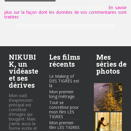
Ce site utilise Akismet pour réduire les indésirables.
En savoir
plus sur la façon dont les données de vos commentaires sont
traitées
.
NIKUBI
Les films
Mes
K, un
récents
séries de
vidéaste
photos
et ses
Le Making of
DES TIGRES est
dérives
là
Mon premier
Mon outil
long métrage
d'expression
Tout se
principal est
concrétise pour
constitué
mon film LES
d'images qui
TIGRES
bougent. Mais
Mon premier
j'aime aussi la
film LES TIGRES
forme écrite et