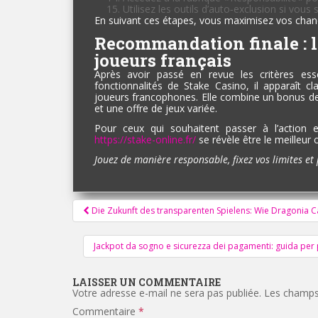
Utilisez les outils d’auto‑exclusion si vous
En suivant ces étapes, vous maximisez vos chanc
Recommandation finale : l
joueurs français
Après avoir passé en revue les critères ess
fonctionnalités de Stake Casino, il apparaît 
joueurs francophones. Elle combine un bonus de b
et une offre de jeux variée.
Pour ceux qui souhaitent passer à l’action et
https://stake-online.fr/
se révèle être le meilleur 
Jouez de manière responsable, fixez vos limites et
Pagination
Die Zukunft des transparenten Spielens: Wie Dragonia C
d'article
Jackpot da sogno e sicurezza dei pagamenti: guida per pri
LAISSER UN COMMENTAIRE
Votre adresse e-mail ne sera pas publiée.
Les champs 
Commentaire
*