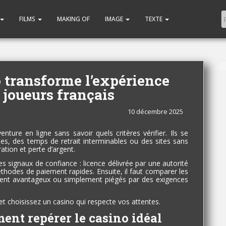
FILMS
MAKING OF
IMAGE
TEXTE
transforme l’expérience
s joueurs français
10 décembre 2025
ture en ligne sans savoir quels critères vérifier. Ils se
es, des temps de retrait interminables ou des sites sans
ration et perte d’argent.
 les signaux de confiance : licence délivrée par une autorité
thodes de paiement rapides. Ensuite, il faut comparer les
ement avantageux ou simplement piégés par des exigences
et choisissez un casino qui respecte vos attentes.
ent repérer le casino idéal