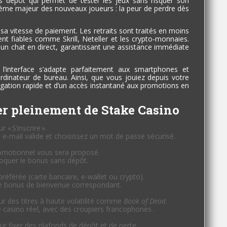
s dépôt qui permet de tester les jeux sans risquer son
blème majeur des nouveaux joueurs : la peur de perdre dès
 sa vitesse de paiement. Les retraits sont traités en moins
t fiables comme Skrill, Neteller et les crypto‑monnaies.
ia un chat en direct, garantissant une assistance immédiate
 l’interface s’adapte parfaitement aux smartphones et
ordinateur de bureau. Ainsi, que vous jouiez depuis votre
igation rapide et d’un accès instantané aux promotions en
ter pleinement de Stake Casino
 « S’inscrire ».
e‑mail valide et choisissez un mot de passe sécurisé.
romotionnel vous sera proposé.
loquer le bonus sans dépôt.
éférée (carte bancaire, e‑wallet ou crypto).
e bonus de bienvenue correspondant.
ur des titres à haute volatilité comme
Book of Dead
.
e casino réel, avec des croupiers francophones.
ur fixer des plafonds de dépôt et de perte.