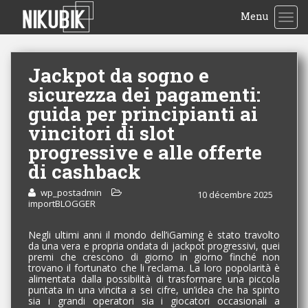
Menu
TOG
Jackpot da sogno e
sicurezza dei pagamenti:
guida per principianti ai
vincitori di slot
progressive e alle offerte
di cashback
wp_postadmin
10 décembre 2025
importBLOGGER
Negli ultimi anni il mondo dell’iGaming è stato travolto
da una vera e propria ondata di jackpot progressivi, quei
premi che crescono di giorno in giorno finché non
trovano il fortunato che li reclama. La loro popolarità è
alimentata dalla possibilità di trasformare una piccola
puntata in una vincita a sei cifre, un’idea che ha spinto
sia i grandi operatori sia i giocatori occasionali a