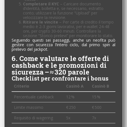
Completare il KYC
– Caricare documento
d’identità, bolletta e, se necessario, estratto
conto; utilizzare la funzione “Upload” per
velocizzare la revisione.
Ritirare le vincite
– Per carte di credito il tempo
medio è 2‑3 giorni lavorativi, per e‑wallet 24‑48
ore, per crypto 30‑60 minuti. Controllare la
sezione “Storico prelievi” per monitorare lo stato.
Seguendo questi sei passaggi, anche un neofita può
gestire con sicurezza l’intero ciclo, dal primo spin al
prelievo del jackpot.
6. Come valutare le offerte di
cashback e le promozioni di
sicurezza – ≈ 320 parole
Checklist per confrontare i bonus
Criterio
Casinò A
Casinò B
Percentuale cashback
12 %
15 %
Limite massimo
€ 250
€ 500
Requisito di wagering
5x
7x