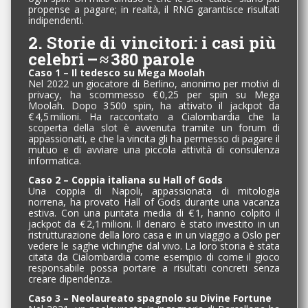
propense a pagare; in realtà, il RNG garantisce risultati
indipendenti.
2. Storie di vincitori: i casi più
celebri – ≈ 380 parole
Caso 1 – Il tedesco su Mega Moolah
Nel 2022 un giocatore di Berlino, anonimo per motivi di
privacy, ha scommesso € 0,25 per spin su Mega
Moolah. Dopo 3 500 spin, ha attivato il jackpot da
€ 4,5 milioni. Ha raccontato a Cialombardia che la
scoperta della slot è avvenuta tramite un forum di
appassionati, e che la vincita gli ha permesso di pagare il
mutuo e di avviare una piccola attività di consulenza
informatica.
Caso 2 – Coppia italiana su Hall of Gods
Una coppia di Napoli, appassionata di mitologia
norrena, ha provato Hall of Gods durante una vacanza
estiva. Con una puntata media di € 1, hanno colpito il
jackpot da € 2,1 milioni. Il denaro è stato investito in un
ristrutturazione della loro casa e in un viaggio a Oslo per
vedere le saghe vichinghe dal vivo. La loro storia è stata
citata da Cialombardia come esempio di come il gioco
responsabile possa portare a risultati concreti senza
creare dipendenza.
Caso 3 – Neolaureato spagnolo su Divine Fortune