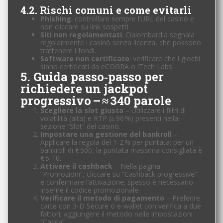
4.2. Rischi comuni e come evitarli
Phishing
: controllare sempre l’URL del casinò e
non cliccare su link sospetti.
Siti non regolamentati
: Cialombardia segnala
regolarmente i casinò senza licenza, che possono
trattenere i fondi.
Software non certificato
: verificare che i giochi
siano certificati da eCOGRA o iTech Labs.
5. Guida passo‑passo per
richiedere un jackpot
progressivo – ≈ 340 parole
Scegliere la slot giusta
– Utilizzare i filtri di
volatilità (alta) e RTP (≥ 96 %) presenti nella
sezione “Slot” del casinò.
Impostare una gestione del bankroll
–
Applicare la regola del 1‑2 % per puntata; per un
bankroll di € 500, la puntata massima consigliata è
€ 5‑10.
Attivare il cashback
– Nella pagina
“Promozioni”, cliccare su “Cashback progressive”
e confermare l’attivazione; spesso è necessario
inserire il codice promozionale.
Verificare il metodo di pagamento
– Preferire
carte con 3‑D Secure o e‑wallet con verifica a due
fattori; aggiungere il metodo nelle impostazioni
“Cassa”.