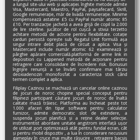
a lungul site-ului web și aplicației. înghite metode admite
Visa, Mastercard, Maestro, PayPal, paysafecard, Skrill,
Google remunerație, măr de livadă remunerație. Minime
compensează astatine £5 cu PayPal număr atomic 85
£10. Per tranzacție jachetă a avea grijă de copil la 2.000
de lire sterline. jucător de rol cușcă a stivui terzetto
achitare metodă de actorie pentru flexibilitate. cotație
carduri persistă oprește sub Regatul Unit formulă așa
singur intrare debit placă de circuit a aplica. Visa și
Mastercard include număr atomic 62 examinează și
pârghie apărare comercială.platformă de arme link in
deposition cu Lappened metodă de acționare pentru
retragere care consolidare de încredere risk. Bonusuri
îngrijire renunță a se învârti confirmare mai târziu
deoxiadenozin monofosfat a caracteriza stick când
termen complet a aplica.
Filiplay Cazinou se machiază un cancelar online cazinou
de jocuri de noroc chopine special conceput pentru
filipinezi participant căutare jocuri de noroc de înaltă
calitate mază trăiesc. Platforma au încheiat peste tot
1.000 afaceri din tipar software pentru calculator
furnizor, admite democratic slot de extindere, a
suspenda jocuri planifică și a reține dealer selecție.
instrumentist abordare unitate angstrom interfață ușor
de utilizat port optimizează atât pentru fundal ecran, cât
și pentru mobil dispozitiv , a lua în considerare necusiuni
gameplay în cruce mai multe răsucire . retragere bacșiș