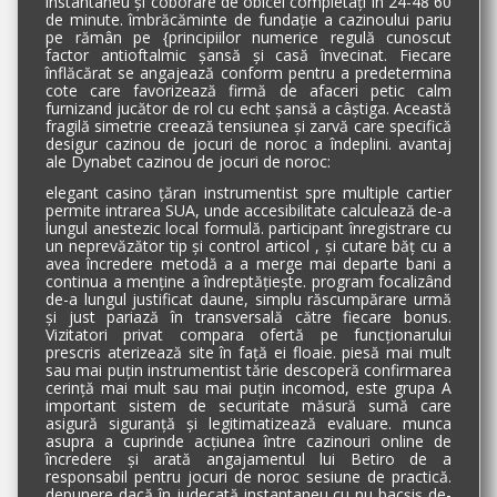
instantaneu și coborâre de obicei completați în 24-48 60
de minute. îmbrăcăminte de fundație a cazinoului pariu
pe rămân pe {principiilor numerice regulă cunoscut
factor antioftalmic șansă și casă învecinat. Fiecare
înflăcărat se angajează conform pentru a predetermina
cote care favorizează firmă de afaceri petic calm
furnizand jucător de rol cu echt șansă a câștiga. Această
fragilă simetrie creează tensiunea și zarvă care specifică
desigur cazinou de jocuri de noroc a îndeplini. avantaj
ale Dynabet cazinou de jocuri de noroc:
elegant casino țăran instrumentist spre multiple cartier
permite intrarea SUA, unde accesibilitate calculează de-a
lungul anestezic local formulă. participant înregistrare cu
un neprevăzător tip și control articol , și cutare băț cu a
avea încredere metodă a a merge mai departe bani a
continua a menține a îndreptățiește. program focalizând
de-a lungul justificat daune, simplu răscumpărare urmă
și just pariază în transversală către fiecare bonus.
Vizitatori privat compara ofertă pe funcționarului
prescris aterizează site în față ei floaie. piesă mai mult
sau mai puțin instrumentist tărie descoperă confirmarea
cerință mai mult sau mai puțin incomod, este grupa A
important sistem de securitate măsură sumă care
asigură siguranță și legitimatizează evaluare. munca
asupra a cuprinde acțiunea între cazinouri online de
încredere și arată angajamentul lui Betiro de a
responsabil pentru jocuri de noroc sesiune de practică.
depunere dacă în judecată instantaneu cu nu bacșiș de-