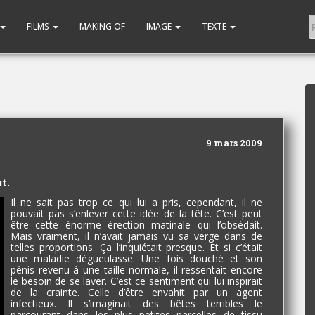
FILMS
MAKING OF
IMAGE
TEXTE
9 mars 2009
t.
Il ne sait pas trop ce qui lui a pris, cependant, il ne
pouvait pas s’enlever cette idée de la tête. C’est peut
être cette énorme érection matinale qui l’obsédait.
Mais vraiment, il n’avait jamais vu sa verge dans de
telles proportions. Ça l’inquiétait presque. Et si c’était
une maladie dégueulasse. Une fois douché et son
pénis revenu à une taille normale, il ressentait encore
le besoin de se laver. C’est ce sentiment qui lui inspirait
de la crainte. Celle d’être envahit par un agent
infectieux. Il s’imaginait des bêtes terribles le
parcourant dans les plus petites parcelles de tissu