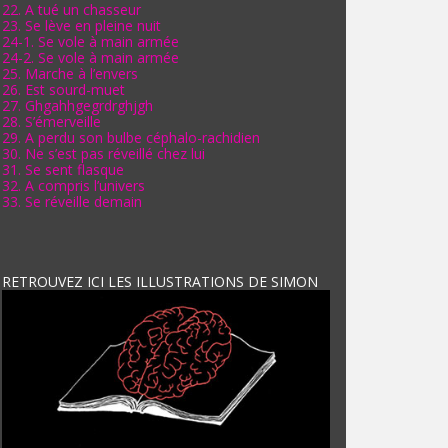
22. A tué un chasseur
23. Se lève en pleine nuit
24-1. Se vole à main armée
24-2. Se vole à main armée
25. Marche à l’envers
26. Est sourd-muet
27. Ghgahhgegrdrghjgh
28. S’émerveille
29. A perdu son bulbe céphalo-rachidien
30. Ne s’est pas réveillé chez lui
31. Se sent flasque
32. A compris l’univers
33. Se réveille demain
RETROUVEZ ICI LES ILLUSTRATIONS DE SIMON