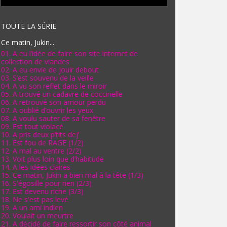
TOUTE LA SÉRIE
Ce matin, Jukin...
01. A eu l’idée de faire son site internet de
collection de viandes
02. A eu envie de jouir debout
03. S’est souvenu de la veille
04. A vu son reflet dans le miroir
05. A trouvé un cadavre de coccinelle
06. A retrouvé son amour perdu
07. A oublié d’ouvrir les yeux
08. A voulu sauter de sa fenêtre
09. Est tout violacé
10. A pris deux p’tits dej’
11. Est fou de RAGE (1/2)
12. A mal au ventre (2/2)
13. Voit plus loin que d’habitude
14. A les idées claires
15. Ce matin, Jukin a bien mal à la tête (1/3)
16. S'égosille pour rien (2/3)
17. Est devenu riche (3/3)
18. Ne s'est pas levé
19. A un ami indien
20. Voulait un meurtre
21. A décidé de faire ressortir son côté animal