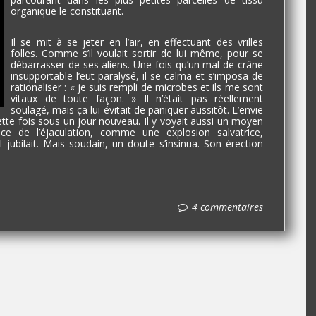
organique le constituant.
Il se mit à se jeter en l’air, en effectuant des vrilles
folles. Comme s’il voulait sortir de lui même, pour se
débarrasser de ses aliens. Une fois qu’un mal de crâne
insupportable l’eut paralysé, il se calma et s’imposa de
rationaliser : « je suis rempli de microbes et ils me sont
vitaux de toute façon. » Il n’était pas réellement
soulagé, mais ça lui évitait de paniquer aussitôt. L’envie
cette fois sous un jour nouveau. Il y voyait aussi un moyen
e de l’éjaculation, comme une explosion salvatrice,
 jubilait. Mais soudain, un doute s’insinua. Son érection
4 commentaires