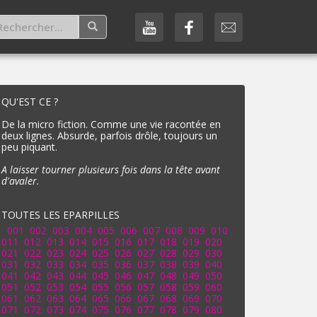
QU'EST CE ?
De la micro fiction. Comme une vie racontée en
deux lignes. Absurde, parfois drôle, toujours un
peu piquant.
A laisser tourner plusieurs fois dans la tête avant
d'avaler.
TOUTES LES EPARPILLES
001
002
003
004
005
006
007
008
009
010
011
012
013
014
015
016
017
018
019
020
021
022
023
024
025
026
027
028
029
030
031
032
033
034
035
036
037
038
039
040
041
042
043
044
045
046
047
048
049
050
051
052
053
054
055
056
057
058
059
060
061
062
063
064
065
066
067
068
069
070
071
072
073
074
075
076
077
078
079
080