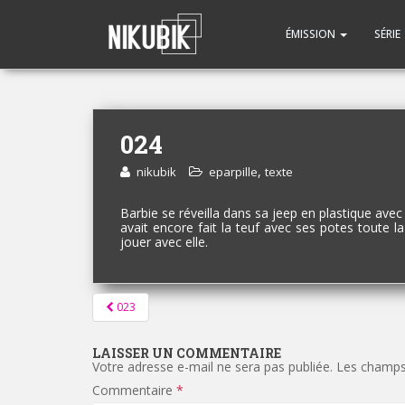
ÉMISSION
SÉRIE
024
,
nikubik
eparpille
texte
Barbie se réveilla dans sa jeep en plastique avec 
avait encore fait la teuf avec ses potes toute l
jouer avec elle.
Pagination
023
d'article
LAISSER UN COMMENTAIRE
Votre adresse e-mail ne sera pas publiée.
Les champs 
Commentaire
*