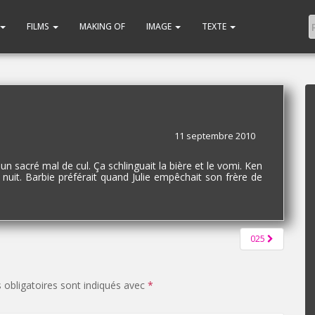
FILMS
MAKING OF
IMAGE
TEXTE
11 septembre 2010
un sacré mal de cul. Ça schlinguait la bière et le vomi. Ken
a nuit. Barbie préférait quand Julie empêchait son frère de
025
obligatoires sont indiqués avec
*