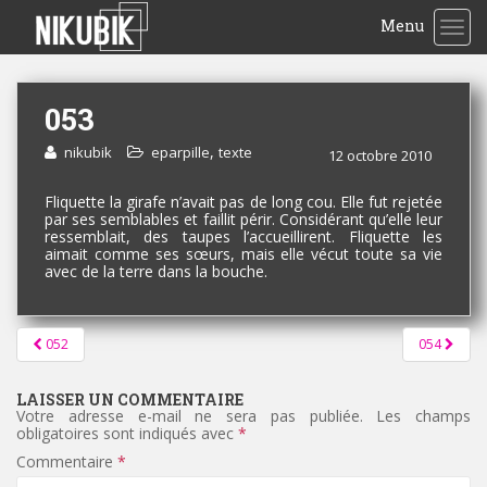
Menu
TOG
053
,
nikubik
eparpille
texte
12 octobre 2010
Fliquette la girafe n’avait pas de long cou. Elle fut rejetée
par ses semblables et faillit périr. Considérant qu’elle leur
ressemblait, des taupes l’accueillirent. Fliquette les
aimait comme ses sœurs, mais elle vécut toute sa vie
avec de la terre dans la bouche.
Pagination
052
054
d'article
LAISSER UN COMMENTAIRE
Votre adresse e-mail ne sera pas publiée.
Les champs
obligatoires sont indiqués avec
*
Commentaire
*