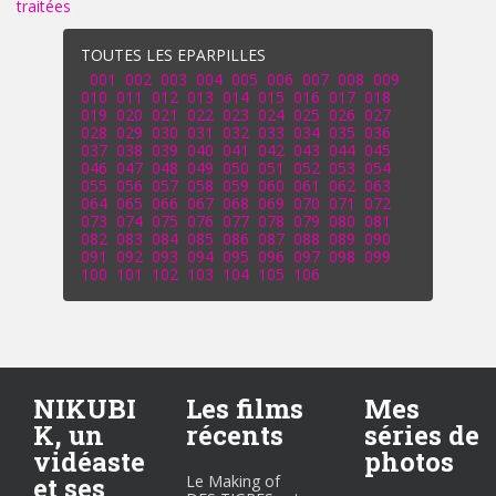
traitées
.
TOUTES LES EPARPILLES
001
002
003
004
005
006
007
008
009
010
011
012
013
014
015
016
017
018
019
020
021
022
023
024
025
026
027
028
029
030
031
032
033
034
035
036
037
038
039
040
041
042
043
044
045
046
047
048
049
050
051
052
053
054
055
056
057
058
059
060
061
062
063
064
065
066
067
068
069
070
071
072
073
074
075
076
077
078
079
080
081
082
083
084
085
086
087
088
089
090
091
092
093
094
095
096
097
098
099
100
101
102
103
104
105
106
NIKUBI
Les films
Mes
K, un
récents
séries de
vidéaste
photos
et ses
Le Making of