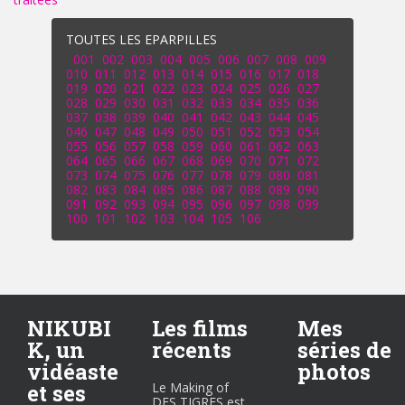
TOUTES LES EPARPILLES
001
002
003
004
005
006
007
008
009
010
011
012
013
014
015
016
017
018
019
020
021
022
023
024
025
026
027
028
029
030
031
032
033
034
035
036
037
038
039
040
041
042
043
044
045
046
047
048
049
050
051
052
053
054
055
056
057
058
059
060
061
062
063
064
065
066
067
068
069
070
071
072
073
074
075
076
077
078
079
080
081
082
083
084
085
086
087
088
089
090
091
092
093
094
095
096
097
098
099
100
101
102
103
104
105
106
NIKUBI
Les films
Mes
K, un
récents
séries de
vidéaste
photos
et ses
Le Making of
DES TIGRES est