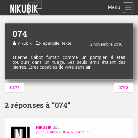
Menu
TOG
074
,
nikubik
eparpille
texte
2 novembre 2010
Etienne Cabot fumait comme un pompier. Il était
toujours dans un nuage. Ses seuls amis étaient des
pierres. Êtres capables de vivre sans air.
Pagination
073
075
d'article
2 réponses à “
074
”
NIKUBIK
dit :
29 novembre 2010 à 22 h 40 min