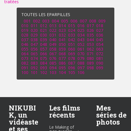
traitées
.
TOUTES LES EPARPILLES
001
002
003
004
005
006
007
008
009
010
011
012
013
014
015
016
017
018
019
020
021
022
023
024
025
026
027
028
029
030
031
032
033
034
035
036
037
038
039
040
041
042
043
044
045
046
047
048
049
050
051
052
053
054
055
056
057
058
059
060
061
062
063
064
065
066
067
068
069
070
071
072
073
074
075
076
077
078
079
080
081
082
083
084
085
086
087
088
089
090
091
092
093
094
095
096
097
098
099
100
101
102
103
104
105
106
NIKUBI
Les films
Mes
K, un
récents
séries de
vidéaste
photos
et ses
Le Making of