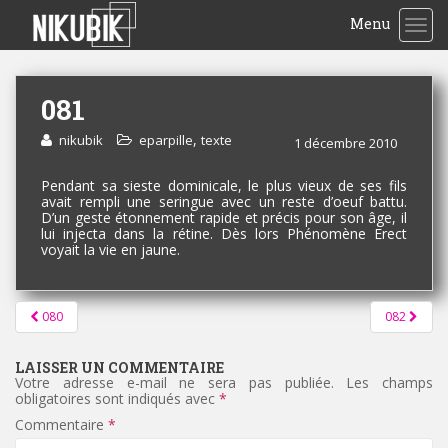
Menu
TOG
081
,
nikubik
eparpille
texte
1 décembre 2010
Pendant sa sieste dominicale, le plus vieux de ses fils
avait rempli une seringue avec un reste d’oeuf battu.
D’un geste étonnement rapide et précis pour son âge, il
lui injecta dans la rétine. Dès lors Phénomène Erect
voyait la vie en jaune.
Pagination
080
082
d'article
LAISSER UN COMMENTAIRE
Votre adresse e-mail ne sera pas publiée.
Les champs
obligatoires sont indiqués avec
*
Commentaire
*