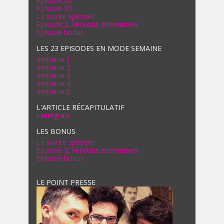
Episode 22
Episode 23
La soirée spéciale
Episode 2, versions alternatives
Episode bonus
LES 23 EPISODES EN MODE SEMAINE
Semaine 1
Semaine 2
Semaine 3
Semaine 4
Semaine 5
L'ARTICLE RÉCAPITULATIF
L'intégrale
LES BONUS
La soirée spéciale
Episode 2, versions alternatives
Episode bonus
LE POINT PRESSE