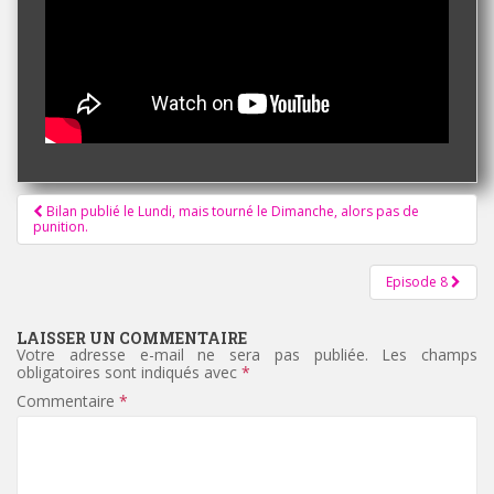
Pagination
Bilan publié le Lundi, mais tourné le Dimanche, alors pas de
punition.
d'article
Episode 8
LAISSER UN COMMENTAIRE
Votre adresse e-mail ne sera pas publiée.
Les champs
obligatoires sont indiqués avec
*
Commentaire
*