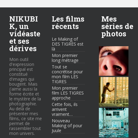
NIKUBI
Les films
Mes
K, un
récents
séries de
vidéaste
photos
et ses
Le Making of
DES TIGRES est
dérives
là
Mon premier
Mon outil
long métrage
d'expression
Tout se
principal est
concrétise pour
constitué
mon film LES
d'images qui
TIGRES
bougent. Mais
Mon premier
j'aime aussi la
film LES TIGRES
forme écrite et
approche
le mystère de la
photographie.
Cette fois, ils
Au delà de
arrivent
présenter mes
vraiment…
films, ce site me
Nouveau
permet de
Making of pour
rassembler tout
Juule
mon univers.