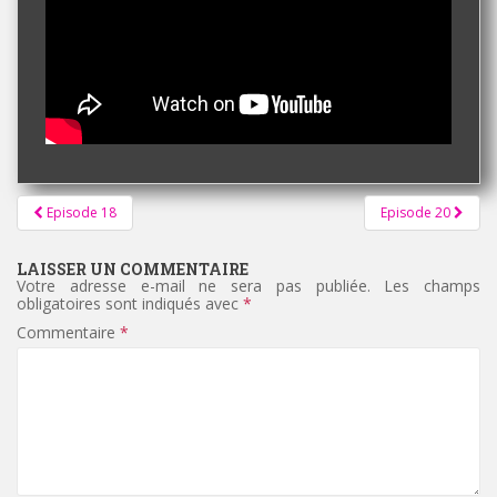
Pagination
Episode 18
Episode 20
d'article
LAISSER UN COMMENTAIRE
Votre adresse e-mail ne sera pas publiée.
Les champs
obligatoires sont indiqués avec
*
Commentaire
*