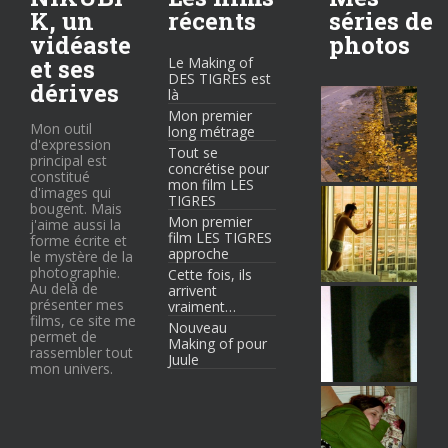
K, un
récents
séries de
vidéaste
photos
et ses
Le Making of
DES TIGRES est
dérives
là
Mon premier
Mon outil
long métrage
d'expression
Tout se
principal est
concrétise pour
constitué
mon film LES
d'images qui
TIGRES
bougent. Mais
Mon premier
j'aime aussi la
film LES TIGRES
forme écrite et
approche
le mystère de la
photographie.
Cette fois, ils
Au delà de
arrivent
présenter mes
vraiment…
films, ce site me
Nouveau
permet de
Making of pour
rassembler tout
Juule
mon univers.