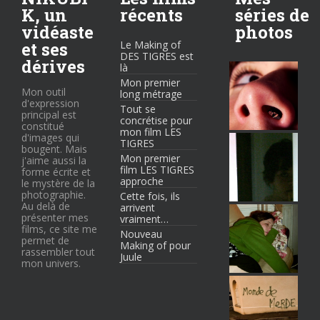
K, un
récents
séries de
vidéaste
photos
et ses
Le Making of
DES TIGRES est
dérives
là
Mon premier
Mon outil
long métrage
d'expression
Tout se
principal est
concrétise pour
constitué
mon film LES
d'images qui
TIGRES
bougent. Mais
Mon premier
j'aime aussi la
film LES TIGRES
forme écrite et
approche
le mystère de la
photographie.
Cette fois, ils
Au delà de
arrivent
présenter mes
vraiment…
films, ce site me
Nouveau
permet de
Making of pour
rassembler tout
Juule
mon univers.