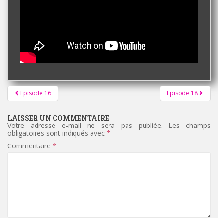
Pagination
Episode 16
Episode 18
d'article
LAISSER UN COMMENTAIRE
Votre adresse e-mail ne sera pas publiée.
Les champs
obligatoires sont indiqués avec
*
Commentaire
*