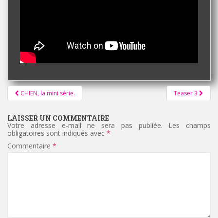
Pagination
CHIEN, la mini série.
Teaser 3
d'article
LAISSER UN COMMENTAIRE
Votre adresse e-mail ne sera pas publiée.
Les champs
obligatoires sont indiqués avec
*
Commentaire
*