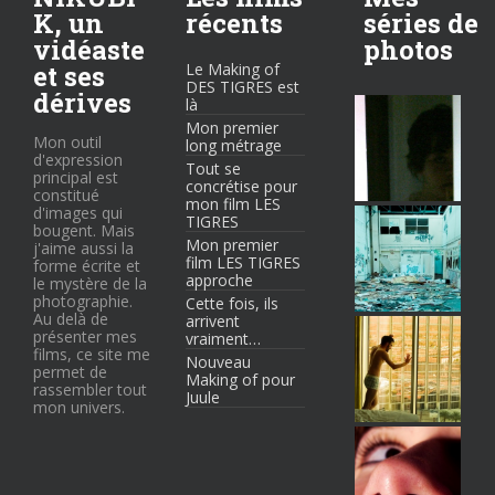
K, un
récents
séries de
vidéaste
photos
et ses
Le Making of
DES TIGRES est
dérives
là
Mon premier
Mon outil
long métrage
d'expression
Tout se
principal est
concrétise pour
constitué
mon film LES
d'images qui
TIGRES
bougent. Mais
Mon premier
j'aime aussi la
film LES TIGRES
forme écrite et
approche
le mystère de la
photographie.
Cette fois, ils
Au delà de
arrivent
présenter mes
vraiment…
films, ce site me
Nouveau
permet de
Making of pour
rassembler tout
Juule
mon univers.