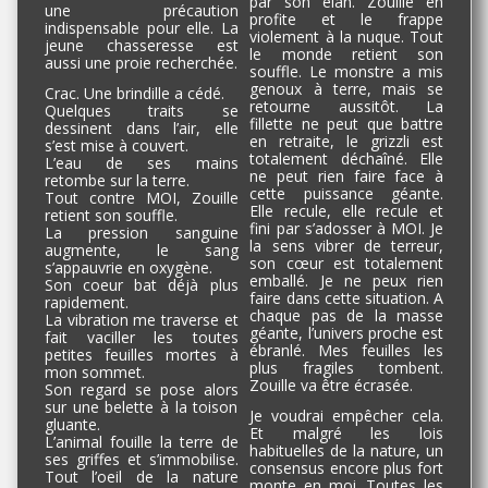
par son élan. Zouille en
une précaution
profite et le frappe
indispensable pour elle. La
violement à la nuque. Tout
jeune chasseresse est
le monde retient son
aussi une proie recherchée.
souffle. Le monstre a mis
genoux à terre, mais se
Crac. Une brindille a cédé.
retourne aussitôt. La
Quelques traits se
fillette ne peut que battre
dessinent dans l’air, elle
en retraite, le grizzli est
s’est mise à couvert.
totalement déchaîné. Elle
L’eau de ses mains
ne peut rien faire face à
retombe sur la terre.
cette puissance géante.
Tout contre MOI, Zouille
Elle recule, elle recule et
retient son souffle.
fini par s’adosser à MOI. Je
La pression sanguine
la sens vibrer de terreur,
augmente, le sang
son cœur est totalement
s’appauvrie en oxygène.
emballé. Je ne peux rien
Son coeur bat déjà plus
faire dans cette situation. A
rapidement.
chaque pas de la masse
La vibration me traverse et
géante, l’univers proche est
fait vaciller les toutes
ébranlé. Mes feuilles les
petites feuilles mortes à
plus fragiles tombent.
mon sommet.
Zouille va être écrasée.
Son regard se pose alors
sur une belette à la toison
Je voudrai empêcher cela.
gluante.
Et malgré les lois
L’animal fouille la terre de
habituelles de la nature, un
ses griffes et s’immobilise.
consensus encore plus fort
Tout l’oeil de la nature
monte en moi. Toutes les