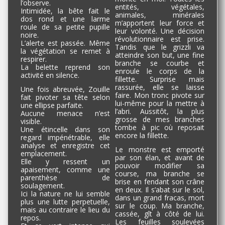
l’observe.
entités, végétales,
Intimidée, la bête fait le
animales, minérales
dos rond et une larme
m’apportent leur force et
roule de sa petite pupille
leur volonté. Une décision
noire.
révolutionnaire est prise.
L’alerte est passée. Même
Tandis que le grizzli va
la végétation se remet à
atteindre son but, une fine
respirer.
branche se courbe et
La belette reprend son
enroule le corps de la
activité en silence.
fillette. Surprise mais
rassurée, elle se laisse
Une fois abreuvée, Zouille
faire. Mon tronc pivote sur
fait pivoter sa tête selon
lui-même pour la mettre à
une ellipse parfaite.
l’abri. Aussitôt, la plus
Aucune menace n’est
grosse de mes branches
visible.
tombe à pic où reposait
Une étincelle dans son
encore la fillette.
regard impénétrable, elle
analyse et enregistre cet
Le monstre est emporté
emplacement.
par son élan, et avant de
Elle y ressent un
pouvoir modifier sa
apaisement, comme une
course, ma branche se
parenthèse de
brise en fendant son crâne
soulagement.
en deux. Il s’abat sur le sol,
Ici la nature ne lui semble
dans un grand fracas, mort
plus une lutte perpetuelle,
sur le coup. Ma branche,
mais au contraire le lieu du
cassée, gît à côté de lui.
repos.
Les feuilles soulevées