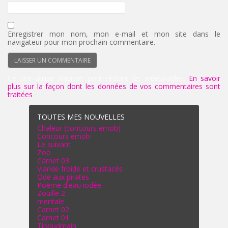
Enregistrer mon nom, mon e-mail et mon site dans le
navigateur pour mon prochain commentaire.
Ce site utilise Akismet pour réduire les indésirables.
En savoir
plus sur la façon dont les données de vos commentaires sont
traitées
.
TOUTES MES NOUVELLES
Chaleur (concours emob)
Concours emob
Le suivant
Zoo
Carnet 03
Viande froide et crustacés
Ode aux pirates
Poème d'eau iodée
Zouille 2
mentale
Carnet 02
Carnet 01
Tiboudmain