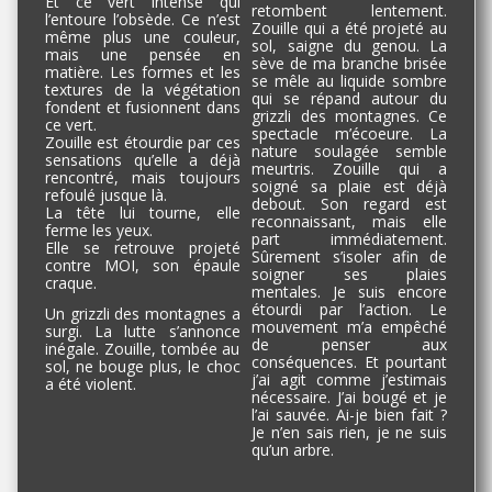
Et ce vert intense qui
retombent lentement.
l’entoure l’obsède. Ce n’est
Zouille qui a été projeté au
même plus une couleur,
sol, saigne du genou. La
mais une pensée en
sève de ma branche brisée
matière. Les formes et les
se mêle au liquide sombre
textures de la végétation
qui se répand autour du
fondent et fusionnent dans
grizzli des montagnes. Ce
ce vert.
spectacle m’écoeure. La
Zouille est étourdie par ces
nature soulagée semble
sensations qu’elle a déjà
meurtris. Zouille qui a
rencontré, mais toujours
soigné sa plaie est déjà
refoulé jusque là.
debout. Son regard est
La tête lui tourne, elle
reconnaissant, mais elle
ferme les yeux.
part immédiatement.
Elle se retrouve projeté
Sûrement s’isoler afin de
contre MOI, son épaule
soigner ses plaies
craque.
mentales. Je suis encore
étourdi par l’action. Le
Un grizzli des montagnes a
mouvement m’a empêché
surgi. La lutte s’annonce
de penser aux
inégale. Zouille, tombée au
conséquences. Et pourtant
sol, ne bouge plus, le choc
j’ai agit comme j’estimais
a été violent.
nécessaire. J’ai bougé et je
l’ai sauvée. Ai-je bien fait ?
Je n’en sais rien, je ne suis
qu’un arbre.