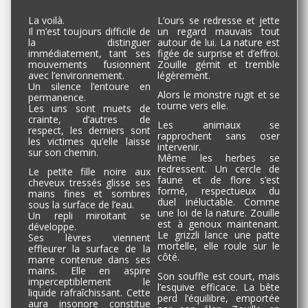
La voilà.
L’ours se redresse et jette
Il m’est toujours difficile de
un regard mauvais tout
la distinguer
autour de lui. La nature est
immédiatement, tant ses
figée de surprise et d’effroi.
mouvements fusionnent
Zouille gémit et tremble
avec l’environnement.
légèrement.
Un silence l’entoure en
Alors le monstre rugit et se
permanence.
tourne vers elle.
Les uns sont muets de
crainte, d’autres de
Les animaux se
respect, les derniers sont
rapprochent sans oser
les victimes qu’elle laisse
intervenir.
sur son chemin.
Même les herbes se
redressent. Un cercle de
Le petite fille noire aux
faune et de flore s’est
cheveux tressés glisse ses
formé, respectueux du
mains fines et sombres
duel inéluctable. Comme
sous la surface de l’eau.
une loi de la nature. Zouille
Un repli miroitant se
est à genoux maintenant.
développe.
Le grizzli lance une patte
Ses lèvres viennent
mortelle, elle roule sur le
effleurer la surface de la
côté.
marre contenue dans ses
mains. Elle en aspire
Son souffle est court, mais
imperceptiblement le
l’esquive efficace. La bête
liquide rafraîchissant. Cette
perd l’équilibre, emportée
aura insonore constitue