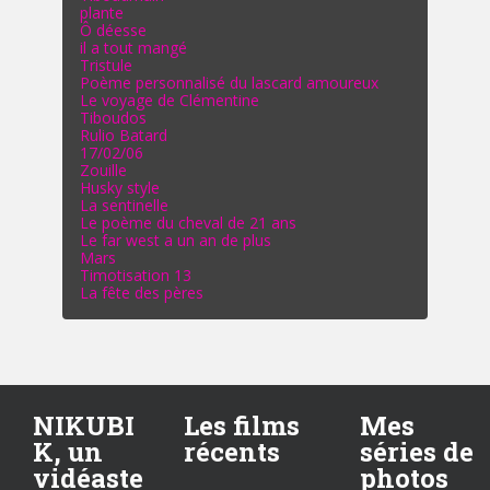
plante
Ô déesse
il a tout mangé
Tristule
Poème personnalisé du lascard amoureux
Le voyage de Clémentine
Tiboudos
Rulio Batard
17/02/06
Zouille
Husky style
La sentinelle
Le poème du cheval de 21 ans
Le far west a un an de plus
Mars
Timotisation 13
La fête des pères
NIKUBI
Les films
Mes
K, un
récents
séries de
vidéaste
photos