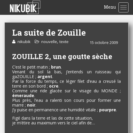
Menu
TOG
La suite de Zouille
,
nikubik
nouvelle
texte
15 octobre 2009
ZOUILLE 2, une goutte sèche
C’est le petit matin ;
brun
.
Venant du sol la bas, j’entends un ruisseau qui
gaZOUILLE ;
argent
.
Par la force du temps, ce léger filet d’eau a creusé la
terre en son bord ;
ocre
.
Comme une ride glacée sur le visage du MONDE ;
émeraude
.
Plus près, l’eau a ralenti son cours pour former une
marre ;
noir
.
J’y puise en permanence une humidité vitale ;
pourpre
.
Figé dans la terre et las de cette situation,
je m’étire au maximum vers le ciel afin de…