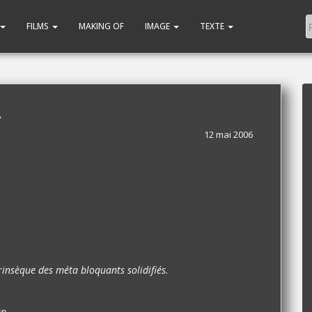
FILMS
MAKING OF
IMAGE
TEXTE
h
12 mai 2006
trinsèque des méta bloquants solidifiés.
ap.