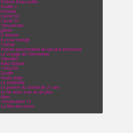
Poème d'eau iodée
Zouille 2
mentale
Carnet 02
Carnet 01
Tiboudmain
plante
Ô déesse
il a tout mangé
Tristule
Poème personnalisé du lascard amoureux
Le voyage de Clémentine
Tiboudos
Rulio Batard
17/02/06
Zouille
Husky style
La sentinelle
Le poème du cheval de 21 ans
Le far west a un an de plus
Mars
Timotisation 13
La fête des pères