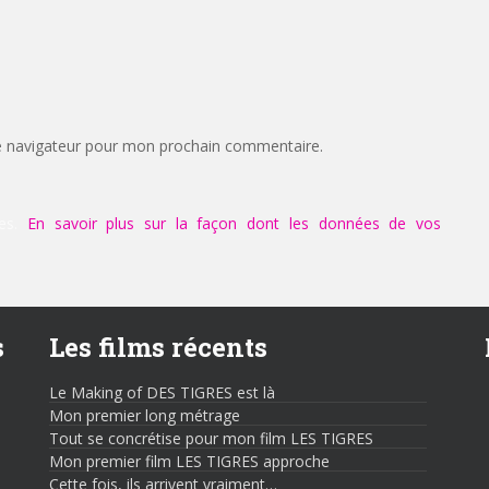
e navigateur pour mon prochain commentaire.
les.
En savoir plus sur la façon dont les données de vos
s
Les films récents
Le Making of DES TIGRES est là
Mon premier long métrage
Tout se concrétise pour mon film LES TIGRES
Mon premier film LES TIGRES approche
Cette fois, ils arrivent vraiment…