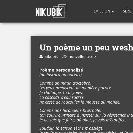
ÉMISSION
SÉRIE
Un poème un peu wes
,
nikubik
nouvelle
texte
Poème personnalisé
(du lascard amoureux)
Comme un matin d’octobre,
tes yeux m’enivrent de manière purpre.
Je chaloupe, tu bégaies.
La cascade d’eau sacrée
ne cesse de roucouler la mousse du monde.
Comme une hirondelle hivernale,
ton sourire m’incite à insister sur la résistance in
Je ne sais que faire, où aller, je vais m’étouffer.
Soudain la saison sèche m’assiège,
je soulève une sèche contre un mur rêche ; et la r