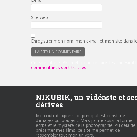
Site web
Enregistrer mon nom, mon e-mail et mon site dans l
Ce site utilise Akismet pour réduire les indésirab
commentaires sont traitées
.
NIKUBIK, un vidéaste et se
dérives
Mon outil d'expression principal est constitué
d'images qui bougent. Mais j'aime aussi la forme
écrite et le mystère de la photographie. Au delà de
présenter mes films, ce site me permet de
rassembler tout mon univers.