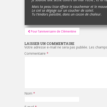
Mais ta peau lisse efface le cauchemar et le mauva
Le ciel se dégage sur un coucher de soleil.
Tu t’endors paisible, dans un cocon de chaleur.
Pagination
Pour l’anniversaire de Clémentine
d'article
LAISSER UN COMMENTAIRE
Votre adresse e-mail ne sera pas publiée.
Les champs 
Commentaire
*
Nom
*
E-mail
*