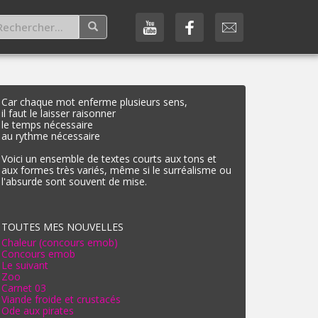
Car chaque mot enferme plusieurs sens,
il faut le laisser raisonner
le temps nécessaire
au rythme nécessaire
Voici un ensemble de textes courts aux tons et
aux formes très variés, même si le surréalisme ou
l'absurde sont souvent de mise.
TOUTES MES NOUVELLES
Chaleur (concours emob)
Concours emob
Le suivant
Zoo
Carnet 03
Viande froide et crustacés
Ode aux pirates