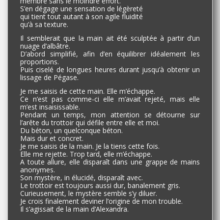
membre sans le moindre effort.
S’en dégage une sensation de légèreté
qui tient tout autant à son agile fluidité
qu’à sa texture.
Il semblerait que la main ait été sculptée à partir d’un
nuage d’albâtre.
D’abord simplifié, afin d’en équilibrer idéalement les
proportions.
Puis ciselé de longues heures durant jusqu’à obtenir un
lissage de Pégase.
Je me saisis de cette main. Elle m’échappe.
Ce n’est pas comme-ci elle m’avait rejeté, mais elle
m’est insaisissable.
Pendant un temps, mon attention se détourne sur
l’arête du trottoir qui défile entre elle et moi.
Du béton, un quelconque béton.
Mais dur et concret.
Je me saisis de la main. Je la tiens cette fois.
Elle me rejette. Trop tard, elle m’échappe.
A toute allure, elle disparaît dans une grappe de mains
anonymes.
Son mystère, in élucidé, disparaît avec.
Le trottoir est toujours aussi dur, banalement gris.
Curieusement, le mystère semble s’y diluer.
Je crois finalement deviner l’origine de mon trouble.
Il s’agissait de la main d’Alexandra.