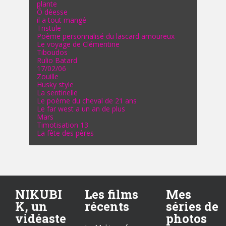
plante
Ô déesse
il a tout mangé
Tristule
Poème personnalisé du lascard amoureux
Le voyage de Clémentine
Tiboudos
Rulio Batard
17/02/06
Zouille
Husky style
La sentinelle
Le poème du cheval de 21 ans
Le far west a un an de plus
Mars
Timotisation 13
La fête des pères
NIKUBI
Les films
Mes
K, un
récents
séries de
vidéaste
photos