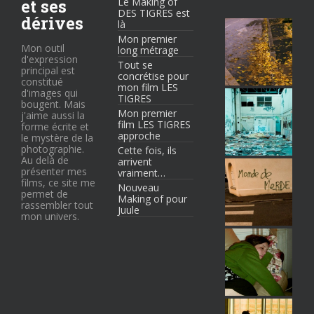
et ses
Le Making of
DES TIGRES est
dérives
là
Mon premier
Mon outil
long métrage
d'expression
Tout se
principal est
concrétise pour
constitué
mon film LES
d'images qui
TIGRES
bougent. Mais
Mon premier
j'aime aussi la
film LES TIGRES
forme écrite et
approche
le mystère de la
photographie.
Cette fois, ils
Au delà de
arrivent
présenter mes
vraiment…
films, ce site me
Nouveau
permet de
Making of pour
rassembler tout
Juule
mon univers.