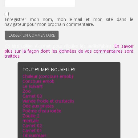
Enregistrer mon nom, mon e-mail et mon site dans le
navigateur pour mon prochain commentaire.
Ce site utilise Akismet pour réduire les indésirables.
En savoir
plus sur la façon dont les données de vos commentaires sont
traitées
.
TOUTES MES NOUVELLES
Chaleur (concours emob)
Concours emob
Le suivant
Zoo
Carnet 03
Viande froide et crustacés
Ode aux pirates
Poème d'eau iodée
Zouille 2
mentale
Carnet 02
Carnet 01
Tiboudmain