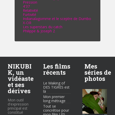
Pression
4'37
Relativité
Furtivité
Indianalagomme et le sceptre de Dumbo
X-OR
Les superstars du catch
Philippe & Joseph 2
NIKUBI
Les films
Mes
K, un
récents
séries de
vidéaste
photos
et ses
Le Making of
DES TIGRES est
dérives
là
Mon premier
Mon outil
long métrage
d'expression
Tout se
principal est
concrétise pour
constitué
mon film LES