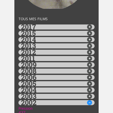
TOUS MES FILMS
2017
2015
2014
2013
2012
2011
2009
2008
2006
2005
2004
2003
2002
Pression
4'37