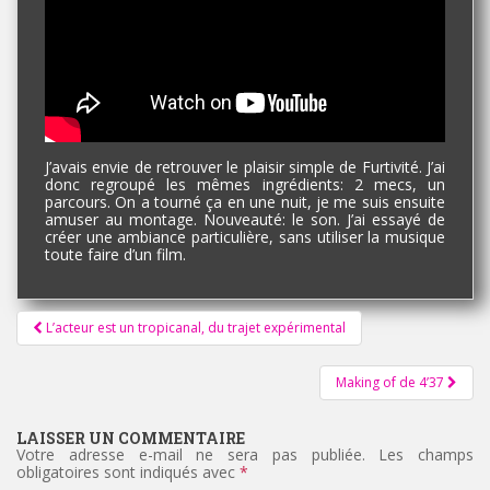
J’avais envie de retrouver le plaisir simple de Furtivité. J’ai
donc regroupé les mêmes ingrédients: 2 mecs, un
parcours. On a tourné ça en une nuit, je me suis ensuite
amuser au montage. Nouveauté: le son. J’ai essayé de
créer une ambiance particulière, sans utiliser la musique
toute faire d’un film.
Pagination
L’acteur est un tropicanal, du trajet expérimental
d'article
Making of de 4’37
LAISSER UN COMMENTAIRE
Votre adresse e-mail ne sera pas publiée.
Les champs
obligatoires sont indiqués avec
*