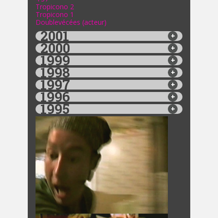
Tropicono 2
Tropicono 1
Doublevécées (acteur)
2001
2000
1999
1998
1997
1996
1995