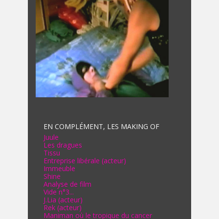
EN COMPLÉMENT, LES MAKING OF
Juule
Les dragues
Tissu
Entreprise libérale (acteur)
Immeuble
Shine
Analyse de film
Vide n°3...
J.Lia (acteur)
Rek (acteur)
Maniman où le tropique du cancer