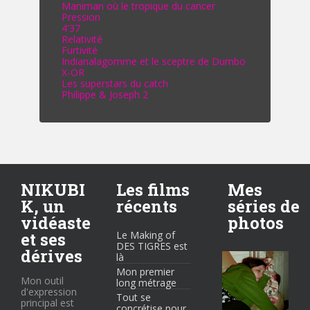
Maniman où le tropique du cancer
Pression
4'37
Relativité
Furtivité
Indianalagomme et le sceptre de Dumbo
X-OR
Les superstars du catch
Philippe & Joseph 2
NIKUBI
Les films
Mes
K, un
récents
séries de
vidéaste
photos
et ses
Le Making of
DES TIGRES est
dérives
là
Mon premier
Mon outil
long métrage
d'expression
Tout se
principal est
concrétise pour