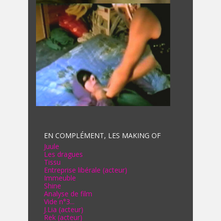
EN COMPLÉMENT, LES MAKING OF
Juule
Les dragues
Tissu
Entreprise libérale (acteur)
Immeuble
Shine
Analyse de film
Vide n°3...
J.Lia (acteur)
Rek (acteur)