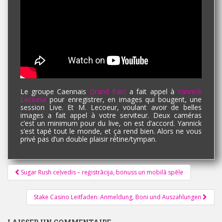
Le groupe Caennais
Grand Parc
a fait appel à
Yannick
Lecoeur
pour enregistrer, en images qui bougent, une
session Live. Et M. Lecoeur, voulant avoir de belles
images a fait appel à votre serviteur. Deux caméras
c’est un minimum pour du live, on est d’accord. Yannick
s’est tapé tout le monde, et ça rend bien. Alors ne vous
privé pas d’un double plaisir rétine/tympan.
Pagination
Sugar Rush ceļvedis – reģistrācija, bonuss un mobilā spēle
d'article
Stake Casino Leitfaden: Anmeldung, Boni und Auszahlungen