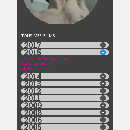
TOUS MES FILMS
2017
2015
Live Grand Parc (cadreur)
Turbo vomi (acteur)
Bulon
2014
2013
2012
2011
2009
2008
2006
2005