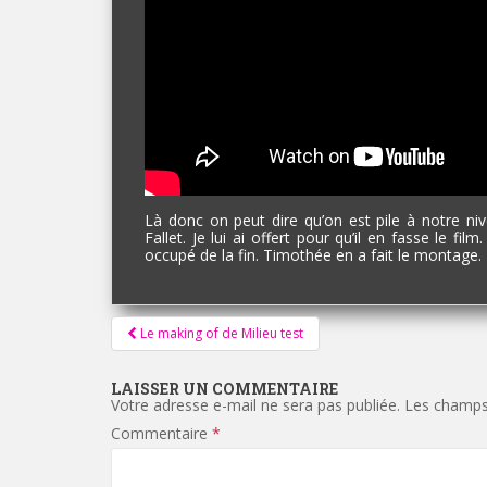
Là donc on peut dire qu’on est pile à notre ni
Fallet. Je lui ai offert pour qu’il en fasse le fi
occupé de la fin. Timothée en a fait le montage.
Pagination
Le making of de Milieu test
d'article
LAISSER UN COMMENTAIRE
Votre adresse e-mail ne sera pas publiée.
Les champs 
Commentaire
*