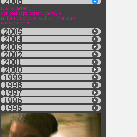
2006
F.I.O.P. (acteur)
Con (concept, acteur, cadreur)
En forme de poire (cadreur, monteur)
Analyse de film
2005
2004
2003
2002
2001
2000
1999
1998
1997
1996
1995