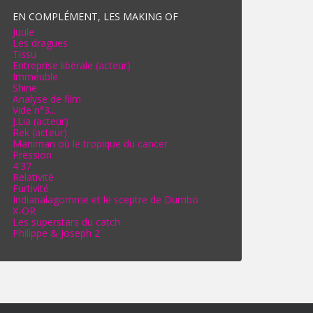
EN COMPLÉMENT, LES MAKING OF
Juule
Les dragues
Tissu
Entreprise libérale (acteur)
Immeuble
Shine
Analyse de film
Vide n°3...
J.Lia (acteur)
Rek (acteur)
Maniman où le tropique du cancer
Pression
4'37
Relativité
Furtivité
Indianalagomme et le sceptre de Dumbo
X-OR
Les superstars du catch
Philippe & Joseph 2