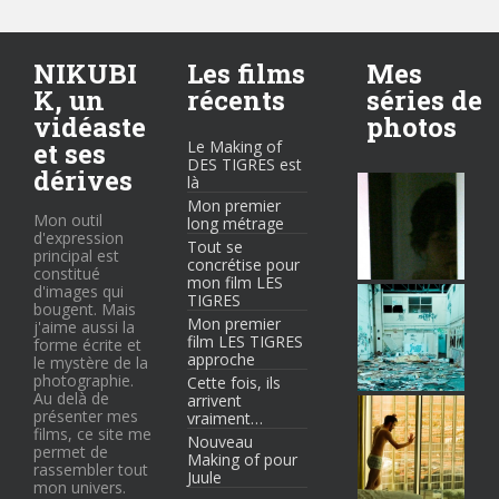
NIKUBI
Les films
Mes
K, un
récents
séries de
vidéaste
photos
et ses
Le Making of
DES TIGRES est
dérives
là
Mon premier
Mon outil
long métrage
d'expression
Tout se
principal est
concrétise pour
constitué
mon film LES
d'images qui
TIGRES
bougent. Mais
Mon premier
j'aime aussi la
film LES TIGRES
forme écrite et
approche
le mystère de la
photographie.
Cette fois, ils
Au delà de
arrivent
présenter mes
vraiment…
films, ce site me
Nouveau
permet de
Making of pour
rassembler tout
Juule
mon univers.