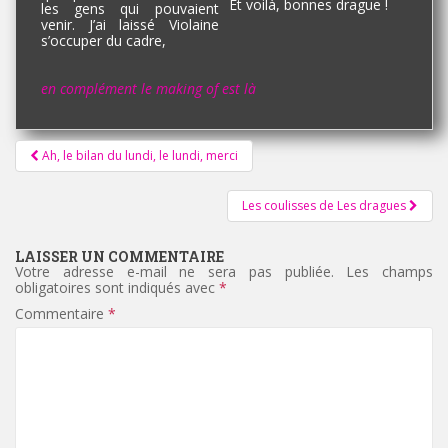
Et voilà, bonnes drague !
les gens qui pouvaient
venir. J’ai laissé Violaine
s’occuper du cadre,
en complément le making of est là
Pagination
Ah, le bilan du lundi, le lundi, merci
d'article
Les coulisses de Les dragues
LAISSER UN COMMENTAIRE
Votre adresse e-mail ne sera pas publiée.
Les champs
obligatoires sont indiqués avec
*
Commentaire
*