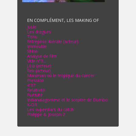
EN COMPLÉMENT, LES MAKING OF
Juule
Les dragues
Tissu
Entreprise libérale (acteur)
Immeuble
Shine
Analyse de film
Vide n°3...
J.Lia (acteur)
Rek (acteur)
Maniman où le tropique du cancer
Pression
4'37
Relativité
Furtivité
Indianalagomme et le sceptre de Dumbo
X-OR
Les superstars du catch
Philippe & Joseph 2