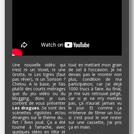
Une nouvelle vidéo qui
tout en mettant mon grain
n’est ni un Voxel, ni une
de sel à l’occasion. Je ne
Grotte, ni Les tigres (faut
devais pas le monter non
pas rêver), ni un Sonson ?
plus, condition de ma
Chelou. A la base, je fais
participation, car j’ai déjà
plutôt des courts métrages
1000 trucs à faire. Au final,
que du jeu vidéo ou du
je me suis retrouvé piégé,
blogging, donc je suis
car si je ne m’y mettais
content de vous présenter
pas, ça n’aurait jamais vu
Les dragues
. Se sont des
le jour. Et comme ça
scénettes rigolotes et/ou
m’énerve de filmer un truc
étranges sur le thème du…
si c’est pour le voir rester
flirt ! Bien joué. Ça a été
sur une cassette, j’ai pris
tourné à l’arrache, avec
ça en main.
quelques idées en tête et