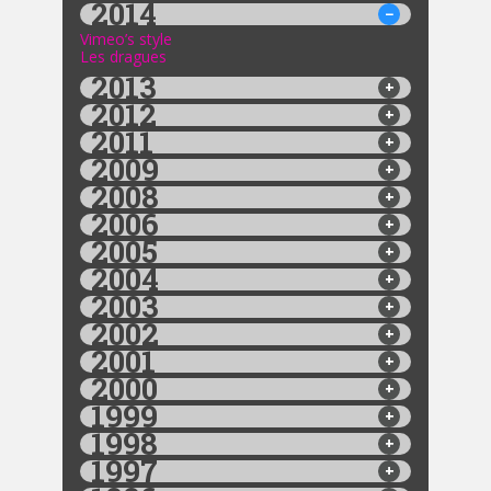
2014
Vimeo’s style
Les dragues
2013
2012
2011
2009
2008
2006
2005
2004
2003
2002
2001
2000
1999
1998
1997