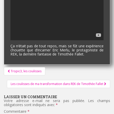
Ça n’était pas de tout repos, mais se fût une expérience
chouette que d’incarner Eric Merlu, le protagoniste de
REK, la dernière fantaisie de Timothée Fallet.
Pagination
Tropic3, les coulisses
d'article
Les coulisses de ma transformation dans REK de Timothée Fallet
LAISSER UN COMMENTAIRE
Votre adresse e-mail ne sera pas publiée.
Les champs
obligatoires sont indiqués avec
*
Commentaire
*