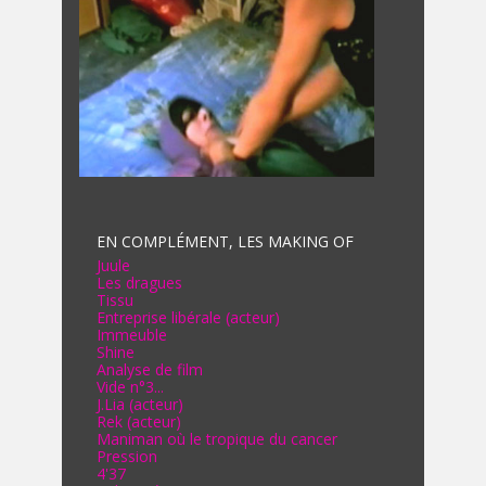
EN COMPLÉMENT, LES MAKING OF
Juule
Les dragues
Tissu
Entreprise libérale (acteur)
Immeuble
Shine
Analyse de film
Vide n°3...
J.Lia (acteur)
Rek (acteur)
Maniman où le tropique du cancer
Pression
4'37