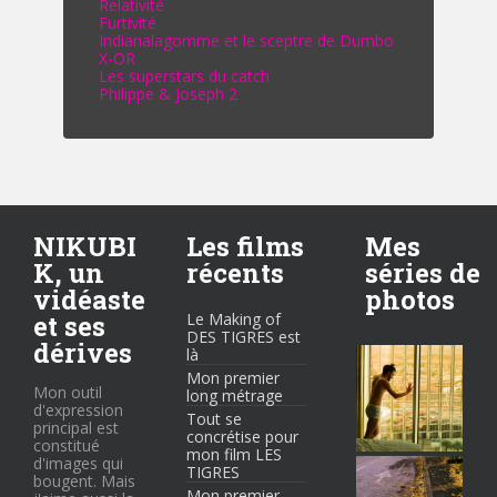
Relativité
Furtivité
Indianalagomme et le sceptre de Dumbo
X-OR
Les superstars du catch
Philippe & Joseph 2
NIKUBI
Les films
Mes
K, un
récents
séries de
vidéaste
photos
et ses
Le Making of
DES TIGRES est
dérives
là
Mon premier
Mon outil
long métrage
d'expression
Tout se
principal est
concrétise pour
constitué
mon film LES
d'images qui
TIGRES
bougent. Mais
Mon premier