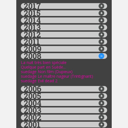
2017
2015
2014
2013
2012
2011
2009
2008
La nuit très bien spéciale
Quelque part en Suède...
suedage Non film (Dupieux)
suedage Le maître nageur (Trintignant)
suedage Evil dead 2
2006
2005
2004
2003
2002
2001