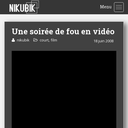
Menu
TOG
Une soirée de fou en vidéo
,
nikubik
court
film
18 juin 2008