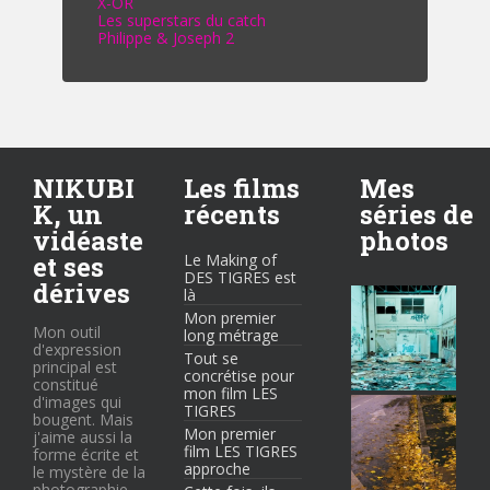
X-OR
Les superstars du catch
Philippe & Joseph 2
NIKUBI
Les films
Mes
K, un
récents
séries de
vidéaste
photos
et ses
Le Making of
DES TIGRES est
dérives
là
Mon premier
Mon outil
long métrage
d'expression
Tout se
principal est
concrétise pour
constitué
mon film LES
d'images qui
TIGRES
bougent. Mais
Mon premier
j'aime aussi la
film LES TIGRES
forme écrite et
approche
le mystère de la
photographie.