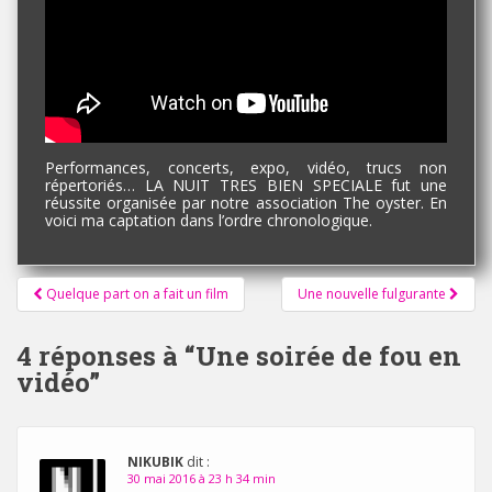
Performances, concerts, expo, vidéo, trucs non
répertoriés… LA NUIT TRES BIEN SPECIALE fut une
réussite organisée par notre association The oyster. En
voici ma captation dans l’ordre chronologique.
Pagination
Quelque part on a fait un film
Une nouvelle fulgurante
d'article
4 réponses à “
Une soirée de fou en
vidéo
”
NIKUBIK
dit :
30 mai 2016 à 23 h 34 min