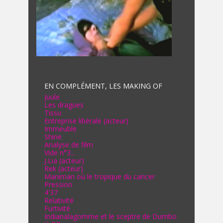
EN COMPLÉMENT, LES MAKING OF
Juule
Les dragues
Tissu
Entreprise libérale (acteur)
Immeuble
Shine
Analyse de film
Vide n°3...
J.Lia (acteur)
Rek (acteur)
Maniman où le tropique du cancer
Pression
4'37
Relativité
Furtivité
Indianalagomme et le sceptre de Dumbo