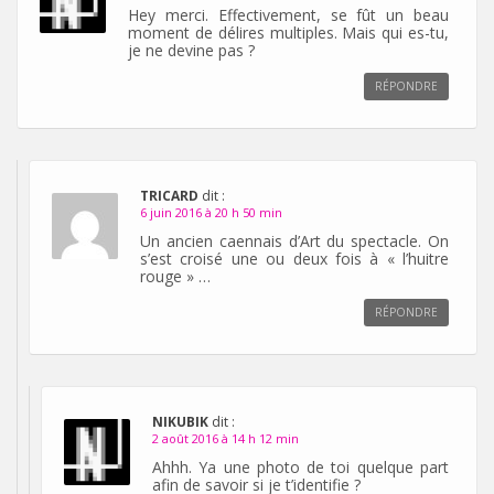
Hey merci. Effectivement, se fût un beau
moment de délires multiples. Mais qui es-tu,
je ne devine pas ?
RÉPONDRE
TRICARD
dit :
6 juin 2016 à 20 h 50 min
Un ancien caennais d’Art du spectacle. On
s’est croisé une ou deux fois à « l’huitre
rouge » …
RÉPONDRE
NIKUBIK
dit :
2 août 2016 à 14 h 12 min
Ahhh. Ya une photo de toi quelque part
afin de savoir si je t’identifie ?