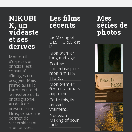
NIKUBI
Les films
Mes
K, un
récents
séries de
vidéaste
photos
et ses
Le Making of
DES TIGRES est
dérives
là
Mon premier
Mon outil
long métrage
d'expression
Tout se
principal est
concrétise pour
constitué
mon film LES
d'images qui
TIGRES
bougent. Mais
Mon premier
j'aime aussi la
film LES TIGRES
forme écrite et
approche
le mystère de la
photographie.
Cette fois, ils
Au delà de
arrivent
présenter mes
vraiment…
films, ce site me
Nouveau
permet de
Making of pour
rassembler tout
Juule
mon univers.