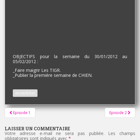
OBJECTIFS pour la semaine du 30/01/2012 au
05/02/2012 :
_Faire maigrir Les TIGR.
_Publier la première semaine de CHIEN.
ancienbilan
Pagination
Episode 1
Episode 2
d'article
LAISSER UN COMMENTAIRE
Votre adresse e-mail ne sera pas publiée.
Les champs
obligatoires sont indiqués avec
*