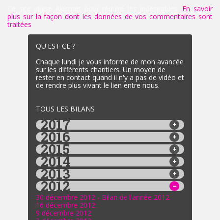
Ce site utilise Akismet pour réduire les indésirables.
En savoir
plus sur la façon dont les données de vos commentaires sont
traitées
.
QU'EST CE ?
Chaque lundi je vous informe de mon avancée
sur les différents chantiers. Un moyen de
rester en contact quand il n'y a pas de vidéo et
de rendre plus vivant le lien entre nous.
TOUS LES BILANS
2017
2016
2015
2014
2013
2012
30 décembre 2012 - Bilan de l'année 2012
16 décembre 2012
9 décembre 2012