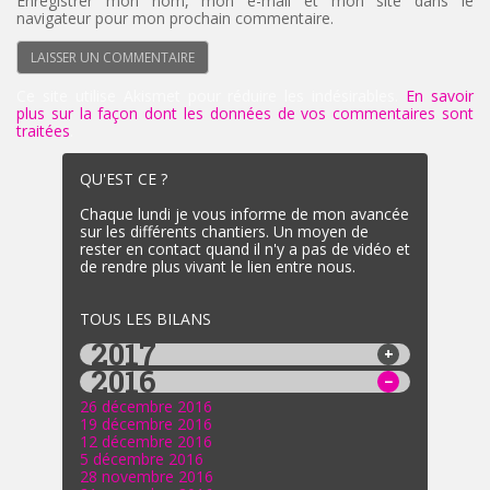
Enregistrer mon nom, mon e-mail et mon site dans le
navigateur pour mon prochain commentaire.
Ce site utilise Akismet pour réduire les indésirables.
En savoir
plus sur la façon dont les données de vos commentaires sont
traitées
.
QU'EST CE ?
Chaque lundi je vous informe de mon avancée
sur les différents chantiers. Un moyen de
rester en contact quand il n'y a pas de vidéo et
de rendre plus vivant le lien entre nous.
TOUS LES BILANS
2017
2016
26 décembre 2016
19 décembre 2016
12 décembre 2016
5 décembre 2016
28 novembre 2016