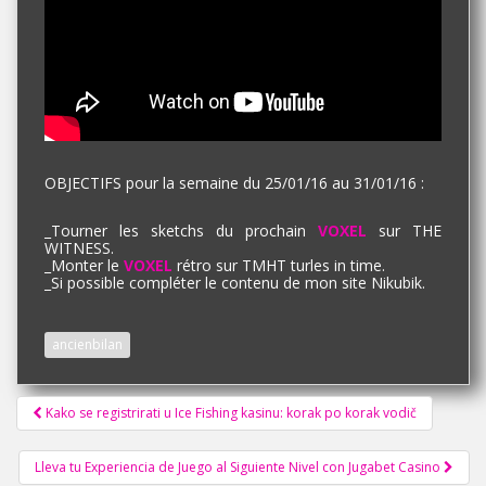
OBJECTIFS pour la semaine du 25/01/16 au 31/01/16 :
_Tourner les sketchs du prochain
VOXEL
sur THE
WITNESS.
_Monter le
VOXEL
rétro sur TMHT turles in time.
_Si possible compléter le contenu de mon site Nikubik.
ancienbilan
Pagination
Kako se registrirati u Ice Fishing kasinu: korak po korak vodič
d'article
Lleva tu Experiencia de Juego al Siguiente Nivel con Jugabet Casino