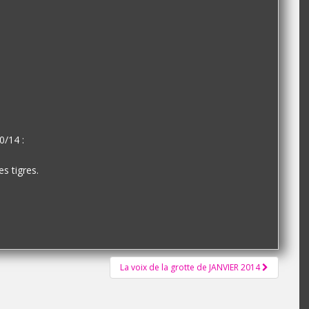
0/14 :
s tigres.
La voix de la grotte de JANVIER 2014