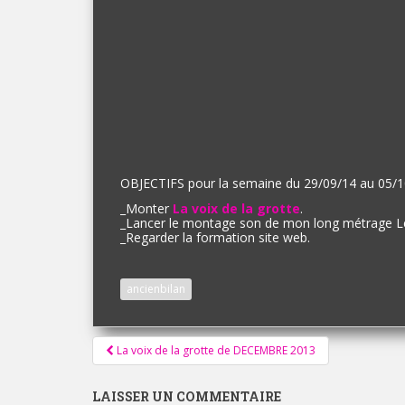
OBJECTIFS pour la semaine du 29/09/14 au 05/1
_
Monter
La voix de la grotte
.
_
Lancer le montage son de mon long métrage Le
_
Regarder la formation site web.
ancienbilan
Pagination
La voix de la grotte de DECEMBRE 2013
d'article
LAISSER UN COMMENTAIRE