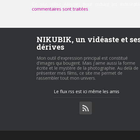
Ce site utilise Akismet pour réduire les indésirab
commentaires sont traitées
.
NIKUBIK, un vidéaste et se
dérives
Mon outil d'expression principal est constitué
d'images qui bougent. Mais j'aime aussi la forme
écrite et le mystère de la photographie. Au delà de
présenter mes films, ce site me permet de
rassembler tout mon univers.
Le flux rss est ici même les amis