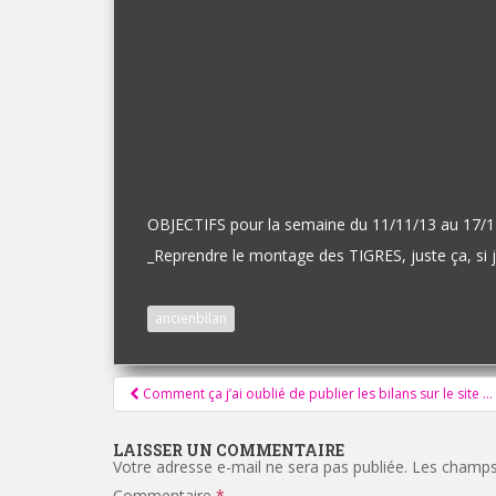
OBJECTIFS pour la semaine du 11/11/13 au 17/1
_
Reprendre le montage des TIGRES, juste ça, si 
ancienbilan
Pagination
Comment ça j’ai oublié de publier les bilans sur le site …
d'article
LAISSER UN COMMENTAIRE
Votre adresse e-mail ne sera pas publiée.
Les champs 
Commentaire
*