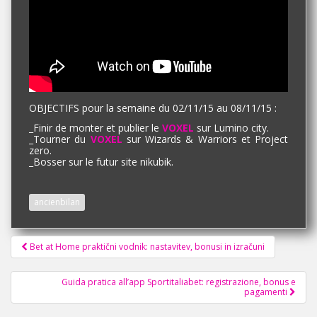
OBJECTIFS pour la semaine du 02/11/15 au 08/11/15 :
_
Finir de monter et publier le
VOXEL
sur Lumino city.
_
Tourner du
VOXEL
sur Wizards & Warriors et Project
zero.
_
Bosser sur le futur site nikubik.
ancienbilan
Pagination
Bet at Home praktični vodnik: nastavitev, bonusi in izračuni
d'article
Guida pratica all’app Sportitaliabet: registrazione, bonus e
pagamenti