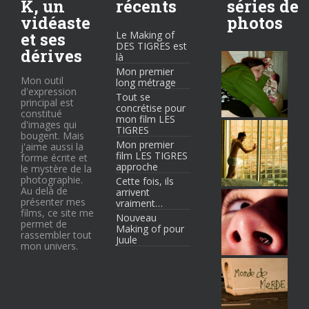
K, un
récents
séries de
vidéaste
photos
et ses
Le Making of
DES TIGRES est
dérives
là
Mon premier
Mon outil
long métrage
d'expression
Tout se
principal est
concrétise pour
constitué
mon film LES
d'images qui
TIGRES
bougent. Mais
Mon premier
j'aime aussi la
film LES TIGRES
forme écrite et
approche
le mystère de la
photographie.
Cette fois, ils
Au delà de
arrivent
présenter mes
vraiment…
films, ce site me
Nouveau
permet de
Making of pour
rassembler tout
Juule
mon univers.