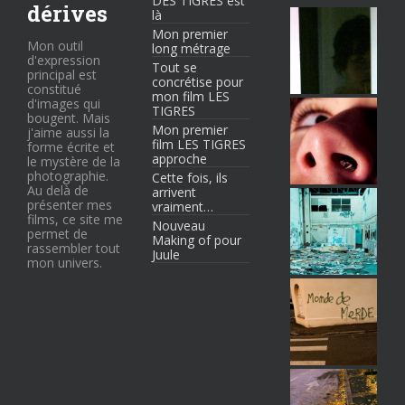
DES TIGRES est
dérives
là
Mon premier
Mon outil
long métrage
d'expression
Tout se
principal est
concrétise pour
constitué
mon film LES
d'images qui
TIGRES
bougent. Mais
Mon premier
j'aime aussi la
film LES TIGRES
forme écrite et
approche
le mystère de la
photographie.
Cette fois, ils
Au delà de
arrivent
présenter mes
vraiment…
films, ce site me
Nouveau
permet de
Making of pour
rassembler tout
Juule
mon univers.