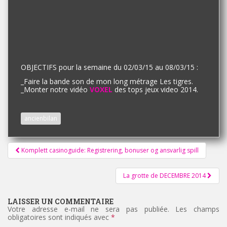
OBJECTIFS pour la semaine du 02/03/15 au 08/03/15 :
_
Faire la bande son de mon long métrage Les tigres.
_
Monter notre vidéo
VOXEL
des tops jeux video 2014.
ancienbilan
Pagination
Komplett casinoguide: Registrering, bonuser og ansvarlig spill
d'article
La grotte de DECEMBRE 2014
LAISSER UN COMMENTAIRE
Votre adresse e-mail ne sera pas publiée.
Les champs
obligatoires sont indiqués avec
*