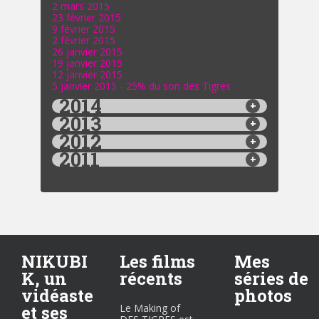
2 mars 2015
23 février 2015
9 février 2015
2 février 2015
26 janvier 2015
19 janvier 2015
12 janvier 2015
5 janvier 2015 - 25% du son des Tigres
2014
2013
2012
2011
NIKUBI
Les films
Mes
K, un
récents
séries de
vidéaste
photos
et ses
Le Making of