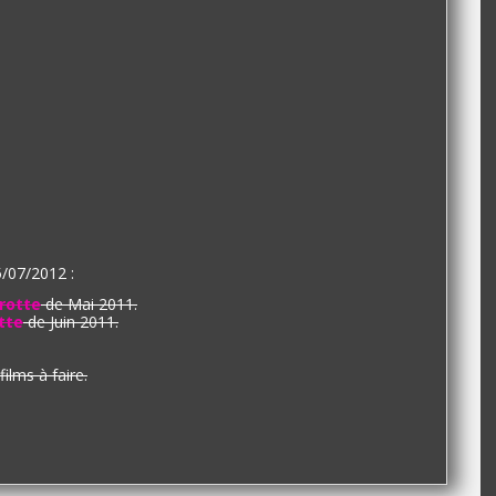
/07/2012 :
grotte
de Mai 2011.
tte
de Juin 2011.
ilms à faire.