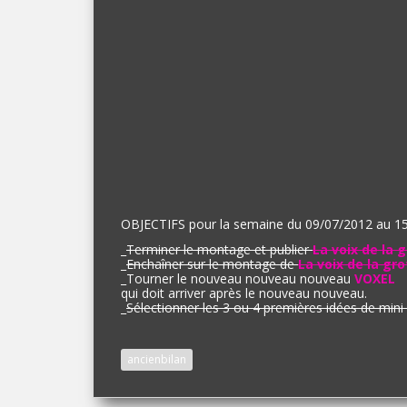
OBJECTIFS pour la semaine du 09/07/2012 au 15
_
Terminer le montage et publier
La voix de la 
_
Enchaîner sur le montage de
La voix de la gro
_Tourner le nouveau nouveau nouveau
VOXEL
qui doit arriver après le nouveau nouveau.
_
Sélectionner les 3 ou 4 premières idées de mini f
ancienbilan