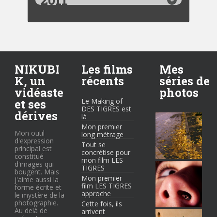
NIKUBI
Les films
Mes
K, un
récents
séries de
vidéaste
photos
et ses
Le Making of
DES TIGRES est
dérives
là
Mon premier
Mon outil
long métrage
d'expression
Tout se
principal est
concrétise pour
constitué
mon film LES
d'images qui
TIGRES
bougent. Mais
Mon premier
j'aime aussi la
film LES TIGRES
forme écrite et
approche
le mystère de la
photographie.
Cette fois, ils
Au delà de
arrivent