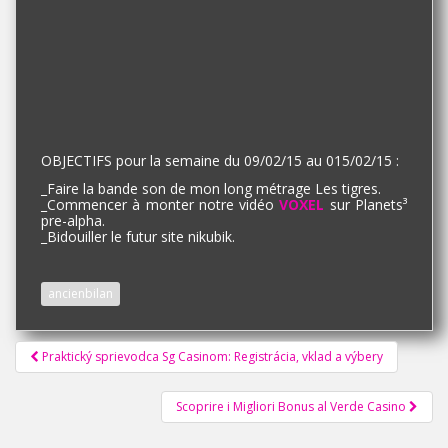
OBJECTIFS pour la semaine du 09/02/15 au 015/02/15 :
_
Faire la bande son de mon long métrage Les tigres.
_
Commencer à monter notre vidéo
VOXEL
sur Planets³
pre-alpha.
_
Bidouiller le futur site nikubik.
ancienbilan
Pagination
Praktický sprievodca Sg Casinom: Registrácia, vklad a výbery
d'article
Scoprire i Migliori Bonus al Verde Casino