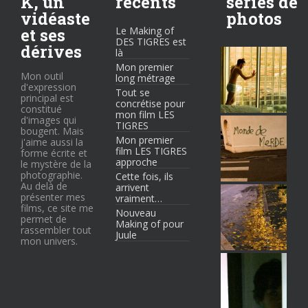
K, un
récents
séries de
vidéaste
photos
et ses
Le Making of
DES TIGRES est
dérives
là
Mon premier
Mon outil
long métrage
d'expression
Tout se
principal est
concrétise pour
constitué
mon film LES
d'images qui
TIGRES
bougent. Mais
Mon premier
j'aime aussi la
film LES TIGRES
forme écrite et
approche
le mystère de la
photographie.
Cette fois, ils
Au delà de
arrivent
présenter mes
vraiment…
films, ce site me
Nouveau
permet de
Making of pour
rassembler tout
Juule
mon univers.