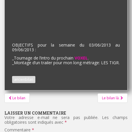
OBJECTIFS pour la semaine du 03/06/2013 au
09/06/2013 :
_
Tournage de l’intro du prochain
VOXEL
.
_
Montage d’un trailer pour mon long métrage: LES TIGR.
ancienbilan
Pagination
Le bilan
Le bilan là.
d'article
LAISSER UN COMMENTAIRE
Votre adresse e-mail ne sera pas publiée.
Les champs
obligatoires sont indiqués avec
*
Commentaire
*