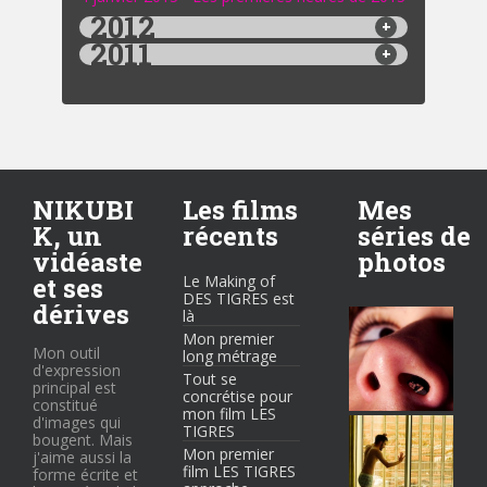
2012
2011
NIKUBI
Les films
Mes
K, un
récents
séries de
vidéaste
photos
et ses
Le Making of
DES TIGRES est
dérives
là
Mon premier
Mon outil
long métrage
d'expression
Tout se
principal est
concrétise pour
constitué
mon film LES
d'images qui
TIGRES
bougent. Mais
Mon premier
j'aime aussi la
film LES TIGRES
forme écrite et