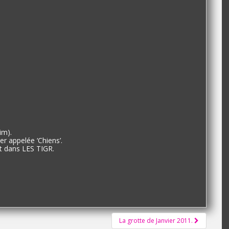
im).
r appelée ‘Chiens’.
t dans LES TIGR.
La grotte de Janvier 2011.