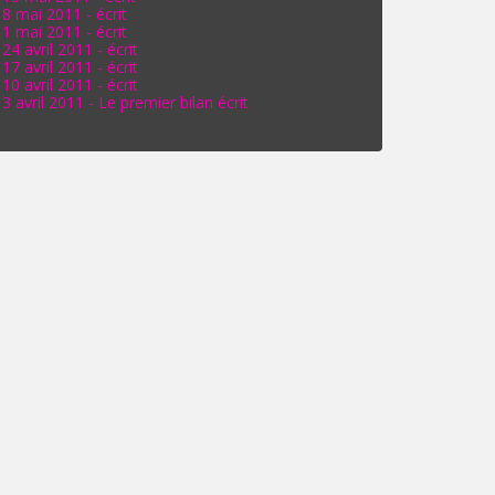
8 mai 2011 - écrit
1 mai 2011 - écrit
24 avril 2011 - écrit
17 avril 2011 - écrit
10 avril 2011 - écrit
3 avril 2011 - Le premier bilan écrit