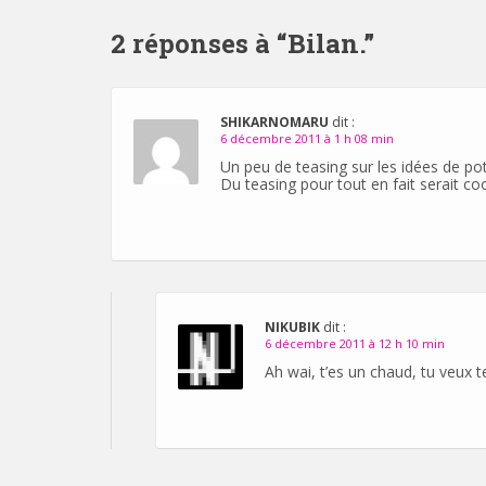
d'article
2 réponses à “
Bilan.
”
SHIKARNOMARU
dit :
6 décembre 2011 à 1 h 08 min
Un peu de teasing sur les idées de pote
Du teasing pour tout en fait serait coo
NIKUBIK
dit :
6 décembre 2011 à 12 h 10 min
Ah wai, t’es un chaud, tu veux te