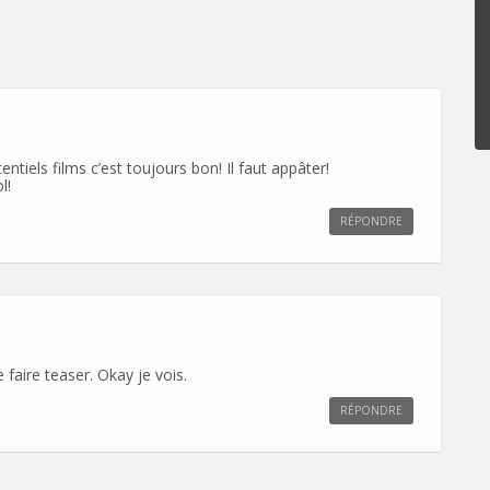
ntiels films c’est toujours bon! Il faut appâter!
l!
RÉPONDRE
 faire teaser. Okay je vois.
RÉPONDRE