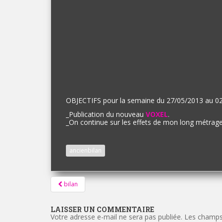
OBJECTIFS pour la semaine du 27/05/2013 au 02
_
Publication du nouveau
VOXEL
.
_
On continue sur les effets de mon long métrage
ancienbilan
Pagination
bilan
d'article
LAISSER UN COMMENTAIRE
Votre adresse e-mail ne sera pas publiée.
Les champs 